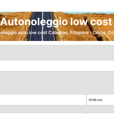
Autonoleggio low cost 
oleggio auto low cost Cabuyao, Filippine - Cerca, C