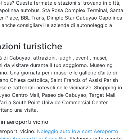
el bus? Queste fermate e stazioni si trovano in città,
apolinea autobus, Sta Rosa Complex Terminal, Santa
r Place, BBL Trans, Dimple Star Cabuyao Capolinea
nche consigliarvi le aziende di autonoleggio a
azioni turistiche
à di Cabuyao, attrazioni, luoghi, eventi, musei,
oni da visitare durante il tuo soggiorno. Museo ng
ino. Una giornata per i musei e le gallerie d’arte di
o Chiesa cattolica, Saint Francis of Assisi Parish
e e cattedrali notevoli nelle vicinanze. Shopping in
uyao Centro Mall, Paseo de Cabuyao, Target Mall
fari a South Point Uniwide Commercial Center,
itano una visita.
in aeroporti vicino
eroporti vicino:
Noleggio auto low cost Aeroporto
china Aeroporto di Subic Bay
. Noleggio auto e moto