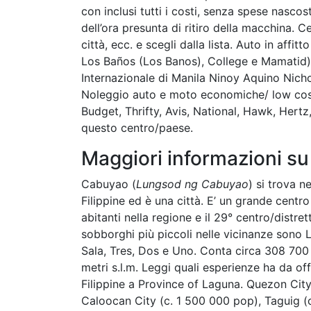
con inclusi tutti i costi, senza spese nasco
dell’ora presunta di ritiro della macchina. Ce
città, ecc. e scegli dalla lista. Auto in affi
Los Baños (Los Banos), College e Mamatid)
Internazionale di Manila Ninoy Aquino Nich
Noleggio auto e moto economiche/ low cost 
Budget, Thrifty, Avis, National, Hawk, Her
questo centro/paese.
Maggiori informazioni s
Cabuyao (
Lungsod ng Cabuyao
) si trova n
Filippine ed è una città. E’ un grande centro
abitanti nella regione e il 29° centro/distret
sobborghi più piccoli nelle vicinanze sono 
Sala, Tres, Dos e Uno. Conta circa 308 700 (2
metri s.l.m. Leggi quali esperienze ha da off
Filippine a Province of Laguna. Quezon City
Caloocan City (c. 1 500 000 pop), Taguig (