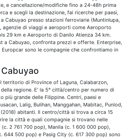
ste, e cancellazione/modifiche fino a 24-48h prima
rca e scegli la destinazione, fai ricerche per paesi,
tto a Cabuyao presso stazioni ferroviarie (Muntinlupa,
, agenzie di viaggi e aeroporti come Aeroporto
ols 29 km e Aeroporto di Danilo Atienza 34 km.
a Cabuyao, confronta prezzi e offerte. Enterprise,
tz, Europcar sono le compagnie che confrontiamo in
u Cabuyao
el territorio di Province of Laguna, Calabarzon,
 della regione. E’ la 5° città/centro per numero di
to più grande delle Filippine. Centri, paesi e
Lusacan, Lalig, Bulihan, Manggahan, Mabitac, Punlod,
018) abitanti. Il centro/città si trova a circa 15
rire la città e quali compagnie si trovano nelle
 (c. 2 761 700 pop), Manila (c. 1 600 000 pop),
c. 644 500 pop) e Pasig City (c. 617 300 pop) sono