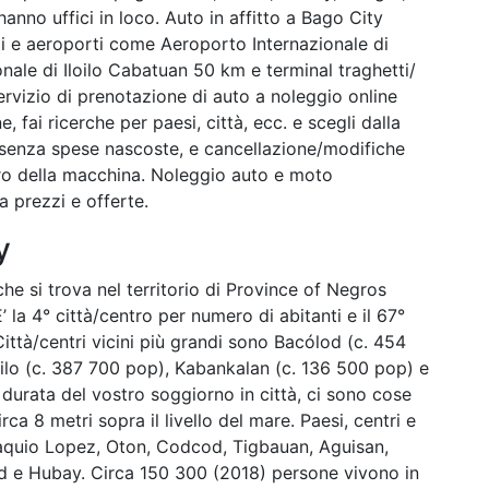
hanno uffici in loco. Auto in affitto a Bago City
ggi e aeroporti come Aeroporto Internazionale di
ale di Iloilo Cabatuan 50 km e terminal traghetti/
rvizio di prenotazione di auto a noleggio online
e, fai ricerche per paesi, città, ecc. e scegli dalla
ti, senza spese nascoste, e cancellazione/modifiche
tiro della macchina. Noleggio auto e moto
 prezzi e offerte.
y
 che si trova nel territorio di Province of Negros
’ la 4° città/centro per numero di abitanti e il 67°
Città/centri vicini più grandi sono Bacólod (c. 454
oilo (c. 387 700 pop), Kabankalan (c. 136 500 pop) e
 durata del vostro soggiorno in città, ci sono cose
ca 8 metri sopra il livello del mare. Paesi, centri e
taquio Lopez, Oton, Codcod, Tigbauan, Aguisan,
d e Hubay. Circa 150 300 (2018) persone vivono in