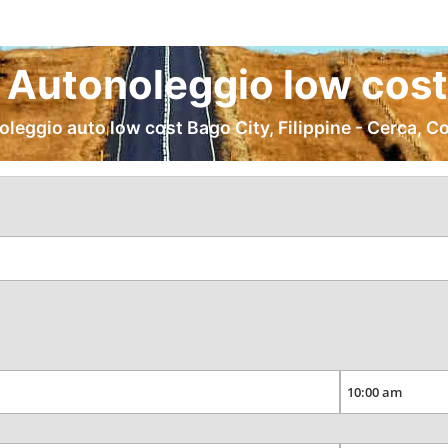
 Autonoleggio low cost
oleggio auto low cost Bago City, Filippine - Cerca, C