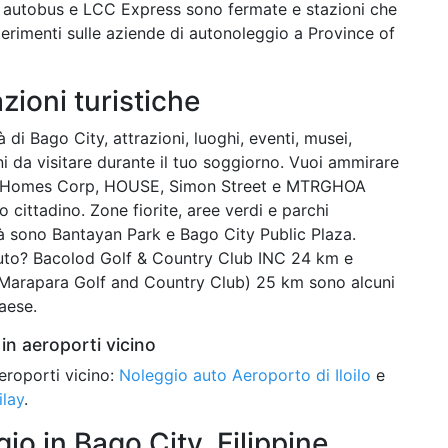
a autobus e LCC Express sono fermate e stazioni che
gerimenti sulle aziende di autonoleggio a Province of
azioni turistiche
 di Bago City, attrazioni, luoghi, eventi, musei,
oni da visitare durante il tuo soggiorno. Vuoi ammirare
uth Homes Corp, HOUSE, Simon Street e MTRGHOA
o cittadino. Zone fiorite, aree verdi e parchi
ittà sono Bantayan Park e Bago City Public Plaza.
’auto? Bacolod Golf & Country Club INC 24 km e
Marapara Golf and Country Club) 25 km sono alcuni
aese.
in aeroporti vicino
eroporti vicino:
Noleggio auto Aeroporto di Iloilo
e
ilay
.
o in Bago City, Filippine