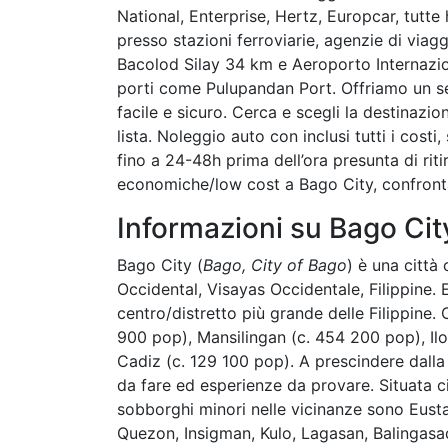
National, Enterprise, Hertz, Europcar, tutte 
presso stazioni ferroviarie, agenzie di via
Bacolod Silay 34 km e Aeroporto Internazion
porti come Pulupandan Port. Offriamo un se
facile e sicuro. Cerca e scegli la destinazion
lista. Noleggio auto con inclusi tutti i cos
fino a 24-48h prima dell’ora presunta di ri
economiche/low cost a Bago City, confronta
Informazioni su Bago Cit
Bago City (
Bago, City of Bago
) è una città
Occidental, Visayas Occidentale, Filippine. E
centro/distretto più grande delle Filippine. 
900 pop), Mansilingan (c. 454 200 pop), Il
Cadiz (c. 129 100 pop). A prescindere dalla
da fare ed esperienze da provare. Situata cir
sobborghi minori nelle vicinanze sono Eus
Quezon, Insigman, Kulo, Lagasan, Balingasa