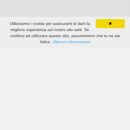
Utilizziamo i cookie per assicurarti di darti la
✖
migliore esperienza sul nostro sito web. Se
continui ad utilizzare questo sito, assumeremo che tu ne sia
felice.
Ulteriori informazioni
Prezzi di compagnie sia grandi che piccole in Malambo