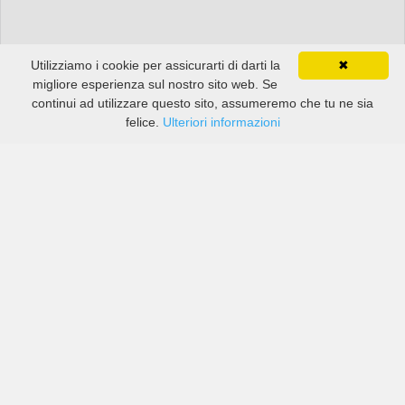
Utilizziamo i cookie per assicurarti di darti la
✖
migliore esperienza sul nostro sito web. Se
continui ad utilizzare questo sito, assumeremo che tu ne sia
felice.
Ulteriori informazioni
Prezzi di compagnie sia grandi che piccole in Florencia