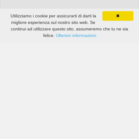
Utilizziamo i cookie per assicurarti di darti la
✖
migliore esperienza sul nostro sito web. Se
continui ad utilizzare questo sito, assumeremo che tu ne sia
felice.
Ulteriori informazioni
Prezzi di compagnie sia grandi che piccole in Curicó