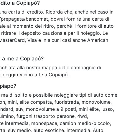
edito a Copiapó?
una carta di credito. Ricorda che, anche nel caso in
o/prepagata/bancomat, dovrai fornire una carta di
ale al momento del ritiro, perché il fornitore di auto
ritirare il deposito cauzionale per il noleggio. Le
o MasterCard, Visa e in alcuni casi anche American
o a me a Copiapó?
occhiata alla nostra mappa delle compagnie di
 noleggio vicino a te a Copiapó.
opiapó?
ma di solito è possibile noleggiare tipi di auto come
ion, mini, elite compatta, fuoristrada, monovolume,
dard, suv, monovolume a 9 posti, mini élite, lusso,
lmino, furgoni trasporto persone, 4wd,
lite intermedia, monospace, camion medio-piccolo,
tta, suv medio, auto esotiche, intermedia, Auto