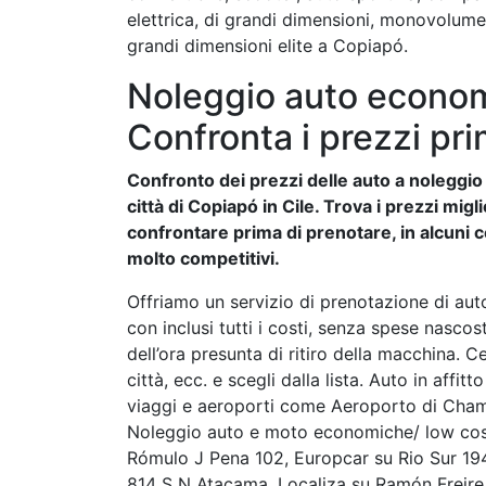
elettrica, di grandi dimensioni, monovolum
grandi dimensioni elite a Copiapó.
Noleggio auto econom
Confronta i prezzi pri
Confronto dei prezzi delle auto a noleggio e
città di Copiapó in Cile. Trova i prezzi mig
confrontare prima di prenotare, in alcuni c
molto competitivi.
Offriamo un servizio di prenotazione di auto
con inclusi tutti i costi, senza spese nasco
dell’ora presunta di ritiro della macchina. Ce
città, ecc. e scegli dalla lista. Auto in affi
viaggi e aeroporti come Aeroporto di Cha
Noleggio auto e moto economiche/ low cost 
Rómulo J Pena 102, Europcar su Rio Sur 1
814 S N Atacama, Localiza su Ramón Freire