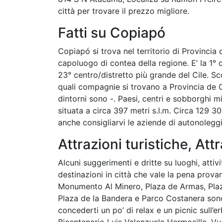
città per trovare il prezzo migliore.
Fatti su Copiapó
Copiapó si trova nel territorio di Provincia 
capoluogo di contea della regione. E’ la 1° c
23° centro/distretto più grande del Cile. Sco
quali compagnie si trovano a Provincia de C
dintorni sono -. Paesi, centri e sobborghi m
situata a circa 397 metri s.l.m. Circa 129 3
anche consigliarvi le aziende di autonolegg
Attrazioni turistiche, Attr
Alcuni suggerimenti e dritte su luoghi, attivi
destinazioni in città che vale la pena prov
Monumento Al Minero, Plaza de Armas, Pla
Plaza de la Bandera e Parco Costanera sono a
concederti un po’ di relax e un picnic sull’e
Bicentenario Luis Valenzuela Hermosilla. Vuo