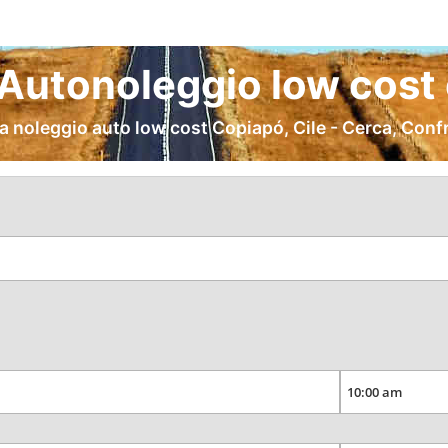
Autonoleggio low cost 
a noleggio auto low cost Copiapó, Cile - Cerca, Conf