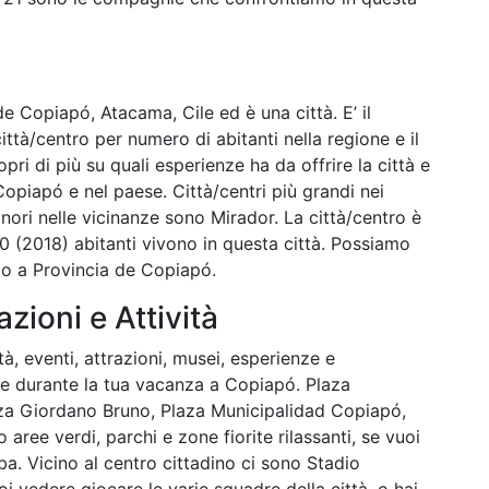
de Copiapó, Atacama, Cile ed è una città. E’ il
ittà/centro per numero di abitanti nella regione e il
pri di più su quali esperienze ha da offrire la città e
opiapó e nel paese. Città/centri più grandi nei
inori nelle vicinanze sono Mirador. La città/centro è
00 (2018) abitanti vivono in questa città. Possiamo
io a Provincia de Copiapó.
azioni e Attività
tà, eventi, attrazioni, musei, esperienze e
are durante la tua vacanza a Copiapó. Plaza
za Giordano Bruno, Plaza Municipalidad Copiapó,
ree verdi, parchi e zone fiorite rilassanti, se vuoi
rba. Vicino al centro cittadino ci sono Stadio
i vedere giocare le varie squadre della città, o hai