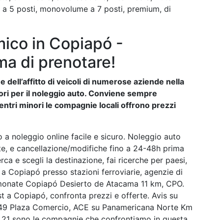
e a 5 posti, monovolume a 7 posti, premium, di
ico in Copiapó -
ma di prenotare!
 dell’affitto di veicoli di numerose aziende nella
liori per il noleggio auto. Conviene sempre
entri minori le compagnie locali offrono prezzi
 a noleggio online facile e sicuro. Noleggio auto
ste, e cancellazione/modifiche fino a 24-48h prima
rca e scegli la destinazione, fai ricerche per paesi,
tto a Copiapó presso stazioni ferroviarie, agenzie di
monate Copiapó Desierto de Atacama 11 km, CPO.
a Copiapó, confronta prezzi e offerte. Avis su
949 Plaza Comercio, ACE su Panamericana Norte Km
 21 sono le compagnie che confrontiamo in questa