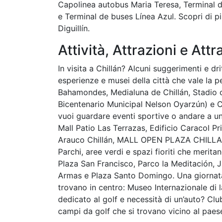
Capolinea autobus Maria Teresa, Terminal d
e Terminal de buses Línea Azul. Scopri di p
Diguillín.
Attività, Attrazioni e Attr
In visita a Chillán? Alcuni suggerimenti e drit
esperienze e musei della città che vale la p
Bahamondes, Medialuna de Chillán, Stadio 
Bicentenario Municipal Nelson Oyarzún) e Cl
vuoi guardare eventi sportive o andare a u
Mall Patio Las Terrazas, Edificio Caracol Pri
Arauco Chillán, MALL OPEN PLAZA CHILLAN e 
Parchi, aree verdi e spazi fioriti che merit
Plaza San Francisco, Parco la Meditación, J
Armas e Plaza Santo Domingo. Una giornata pe
trovano in centro: Museo Internazionale di 
dedicato al golf e necessità di un’auto? Cl
campi da golf che si trovano vicino al paes