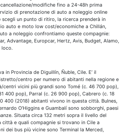
 e cancellazione/modifiche fino a 24-48h prima
ervizio di prenotazione di auto a noleggio online
e scegli un punto di ritiro, la ricerca prenderà in
eggio auto e moto low cost/economiche a Chillán,
 auto a noleggio confrontiamo queste compagnie:
car, Advantage, Europcar, Hertz, Avis, Budget, Alamo,
n loco.
a in Provincia de Diguillín, Ñuble, Cile. E’ il
istretto/centro per numero di abitanti nella regione e
tà/centri vicini più grandi sono Tomé (c. 46 700 pop),
1 400 pop), Parral (c. 26 900 pop), Cabrero (c. 18
0 400 (2018) abitanti vivono in questa città. Bulnes,
 Bernardo O’Higgins e Guambalí sono sobborghi, paesi
nanze. Situata circa 132 metri sopra il livello del
a città e quali compagnie si trovano in Cile a
ioni dei bus più vicine sono Terminal la Merced,