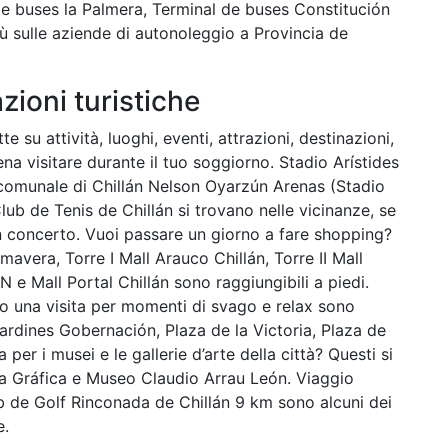
e buses la Palmera, Terminal de buses Constitución
iù sulle aziende di autonoleggio a Provincia de
azioni turistiche
te su attività, luoghi, eventi, attrazioni, destinazioni,
ena visitare durante il tuo soggiorno. Stadio Arístides
comunale di Chillán Nelson Oyarzún Arenas (Stadio
ub de Tenis de Chillán si trovano nelle vicinanze, se
n concerto. Vuoi passare un giorno a fare shopping?
mavera, Torre I Mall Arauco Chillán, Torre II Mall
Mall Portal Chillán sono raggiungibili a piedi.
ano una visita per momenti di svago e relax sono
ardines Gobernación, Plaza de la Victoria, Plaza de
r i musei e le gallerie d’arte della città? Questi si
la Gráfica e Museo Claudio Arrau León. Viaggio
ub de Golf Rinconada de Chillán 9 km sono alcuni dei
e.