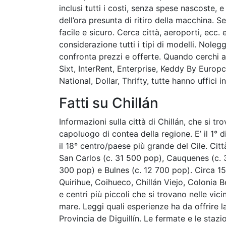
inclusi tutti i costi, senza spese nascoste,
dell’ora presunta di ritiro della macchina. S
facile e sicuro. Cerca città, aeroporti, ecc. 
considerazione tutti i tipi di modelli. Nol
confronta prezzi e offerte. Quando cerchi
Sixt, InterRent, Enterprise, Keddy By Europ
National, Dollar, Thrifty, tutte hanno uffici i
Fatti su Chillán
Informazioni sulla città di Chillán, che si trov
capoluogo di contea della regione. E’ il 1° d
il 18° centro/paese più grande del Cile. Cit
San Carlos (c. 31 500 pop), Cauquenes (c. 3
300 pop) e Bulnes (c. 12 700 pop). Circa 15
Quirihue, Coihueco, Chillán Viejo, Colonia
e centri più piccoli che si trovano nelle vici
mare. Leggi quali esperienze ha da offrire l
Provincia de Diguillín. Le fermate e le staz