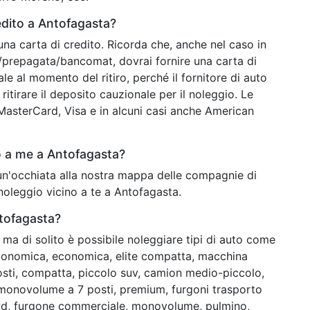
edito a Antofagasta?
una carta di credito. Ricorda che, anche nel caso in
o/prepagata/bancomat, dovrai fornire una carta di
ale al momento del ritiro, perché il fornitore di auto
ritirare il deposito cauzionale per il noleggio. Le
o MasterCard, Visa e in alcuni casi anche American
o a me a Antofagasta?
 un'occhiata alla nostra mappa delle compagnie di
noleggio vicino a te a Antofagasta.
ntofagasta?
ma di solito è possibile noleggiare tipi di auto come
e economica, economica, elite compatta, macchina
osti, compatta, piccolo suv, camion medio-piccolo,
monovolume a 7 posti, premium, furgoni trasporto
 4wd, furgone commerciale, monovolume, pulmino,