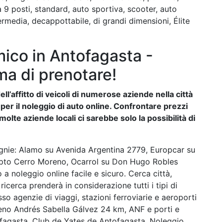
 posti, standard, auto sportiva, scooter, auto
termedia, decappottabile, di grandi dimensioni, Élite
ico in Antofagasta -
ma di prenotare!
ll’affitto di veicoli di numerose aziende nella città
i per il noleggio di auto online. Confrontare prezzi
lte aziende locali ci sarebbe solo la possibilità di
gnie: Alamo su Avenida Argentina 2779, Europcar su
pto Cerro Moreno, Ocarrol su Don Hugo Robles
 a noleggio online facile e sicuro. Cerca città,
 ricerca prenderà in considerazione tutti i tipi di
o agenzie di viaggi, stazioni ferroviarie e aeroporti
no Andrés Sabella Gálvez 24 km, ANF e porti e
tofagasta, Club de Yates de Antofagasta. Noleggio