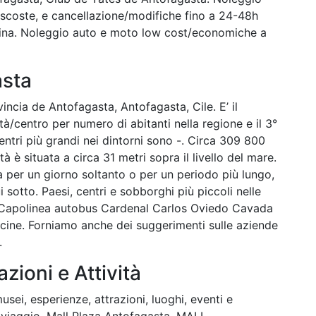
nascoste, e cancellazione/modifiche fino a 24-48h
cchina. Noleggio auto e moto low cost/economiche a
asta
vincia de Antofagasta, Antofagasta, Cile. E’ il
tà/centro per numero di abitanti nella regione e il 3°
centri più grandi nei dintorni sono -. Circa 309 800
tà è situata a circa 31 metri sopra il livello del mare.
ta per un giorno soltanto o per un periodo più lungo,
 sotto. Paesi, centri e sobborghi più piccoli nelle
 Capolinea autobus Cardenal Carlos Oviedo Cavada
vicine. Forniamo anche dei suggerimenti sulle aziende
.
azioni e Attività
usei, esperienze, attrazioni, luoghi, eventi e
o viaggio. Mall Plaza Antofagasta, MALL