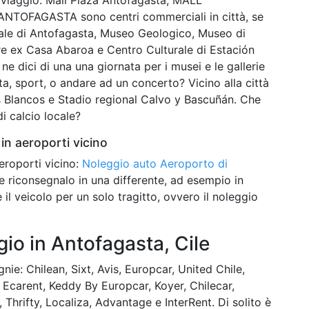
FAGASTA sono centri commerciali in città, se
nale di Antofagasta, Museo Geologico, Museo di
re ex Casa Abaroa e Centro Culturale di Estación
ne dici di una una giornata per i musei e le gallerie
ita, sport, o andare ad un concerto? Vicino alla città
Blancos e Stadio regional Calvo y Bascuñán. Che
i calcio locale?
in aeroporti vicino
eroporti vicino:
Noleggio auto Aeroporto di
tà e riconsegnalo in una differente, ad esempio in
 il veicolo per un solo tragitto, ovvero il noleggio
io in Antofagasta, Cile
ie: Chilean, Sixt, Avis, Europcar, United Chile,
, Ecarent, Keddy By Europcar, Koyer, Chilecar,
Thrifty, Localiza, Advantage e InterRent. Di solito è