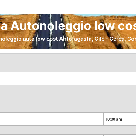
a Autonoleggio low cos
noleggio auto low cost Antofagasta, Cile - Cerca, Co