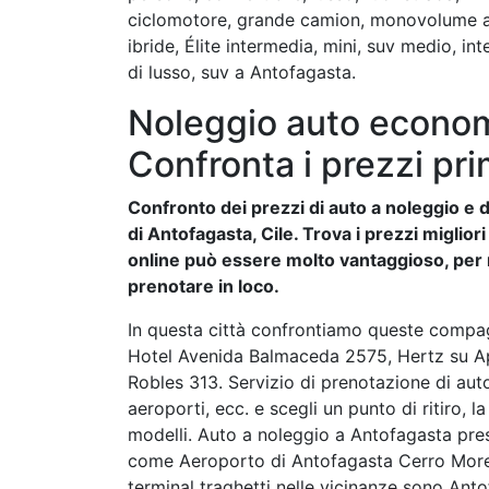
ciclomotore, grande camion, monovolume a 9
ibride, Élite intermedia, mini, suv medio, in
di lusso, suv a Antofagasta.
Noleggio auto econom
Confronta i prezzi pri
Confronto dei prezzi di auto a noleggio e de
di Antofagasta, Cile. Trova i prezzi miglior
online può essere molto vantaggioso, per mo
prenotare in loco.
In questa città confrontiamo queste compa
Hotel Avenida Balmaceda 2575, Hertz su A
Robles 313. Servizio di prenotazione di auto
aeroporti, ecc. e scegli un punto di ritiro, la
modelli. Auto a noleggio a Antofagasta press
come Aeroporto di Antofagasta Cerro More
terminal traghetti nelle vicinanze sono An