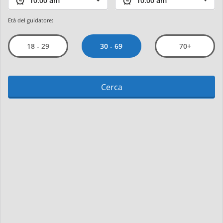
Età del guidatore:
30 - 69
18 - 29
70+
Cerca