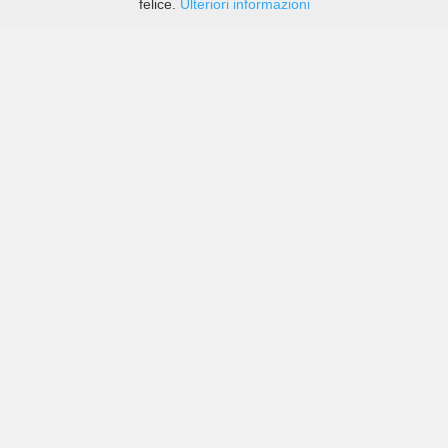
felice.
Ulteriori informazioni
Prezzi di compagnie sia grandi che piccole in Markham