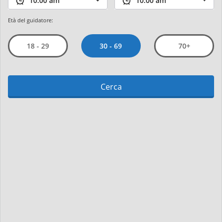
Età del guidatore:
30 - 69
18 - 29
70+
Cerca