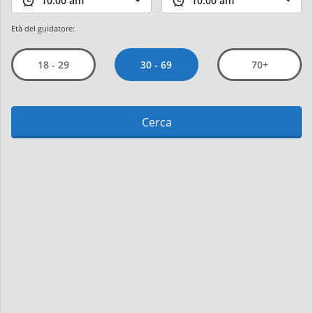
Età del guidatore:
30 - 69
18 - 29
70+
Cerca