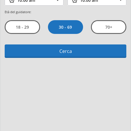
Età del guidatore:
30 - 69
18 - 29
70+
Cerca