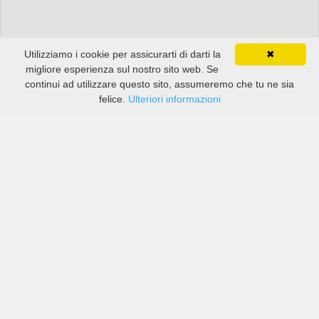
Utilizziamo i cookie per assicurarti di darti la
✖
migliore esperienza sul nostro sito web. Se
continui ad utilizzare questo sito, assumeremo che tu ne sia
felice.
Ulteriori informazioni
Prezzi di compagnie sia grandi che piccole in Anmore