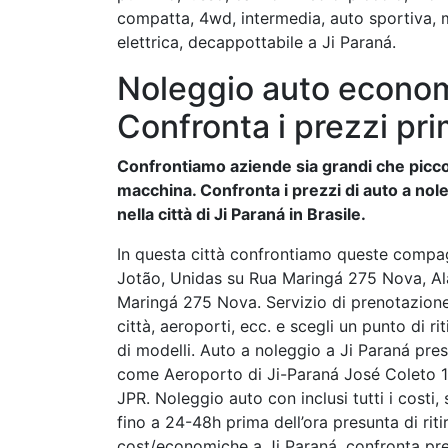
compatta, 4wd, intermedia, auto sportiva, 
elettrica, decappottabile a Ji Paraná.
Noleggio auto economi
Confronta i prezzi pri
Confrontiamo aziende sia grandi che piccol
macchina. Confronta i prezzi di auto a nole
nella città di Ji Paraná in Brasile.
In questa città confrontiamo queste compag
Jotão, Unidas su Rua Maringá 275 Nova, A
Maringá 275 Nova. Servizio di prenotazione 
città, aeroporti, ecc. e scegli un punto di rit
di modelli. Auto a noleggio a Ji Paraná pres
come Aeroporto di Ji-Paraná José Coleto 1
JPR. Noleggio auto con inclusi tutti i cost
fino a 24-48h prima dell’ora presunta di ri
cost/economiche a Ji Paraná, confronta prez