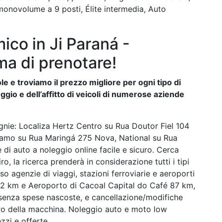
monovolume a 9 posti, Élite intermedia, Auto
co in Ji Paraná -
ma di prenotare!
e e troviamo il prezzo migliore per ogni tipo di
ggio e dell’affitto di veicoli di numerose aziende
nie: Localiza Hertz Centro su Rua Doutor Fiel 104
lamo su Rua Maringá 275 Nova, National su Rua
di auto a noleggio online facile e sicuro. Cerca
iro, la ricerca prenderà in considerazione tutti i tipi
so agenzie di viaggi, stazioni ferroviarie e aeroporti
2 km e Aeroporto di Cacoal Capital do Café 87 km,
i, senza spese nascoste, e cancellazione/modifiche
tiro della macchina. Noleggio auto e moto low
zi e offerte.