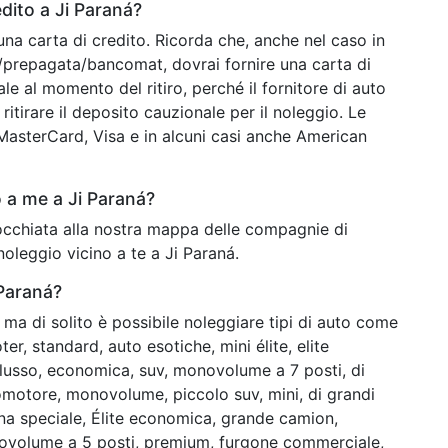
dito a Ji Paraná?
una carta di credito. Ricorda che, anche nel caso in
o/prepagata/bancomat, dovrai fornire una carta di
ale al momento del ritiro, perché il fornitore di auto
ritirare il deposito cauzionale per il noleggio. Le
o MasterCard, Visa e in alcuni casi anche American
 a me a Ji Paraná?
n'occhiata alla nostra mappa delle compagnie di
noleggio vicino a te a Ji Paraná.
 Paraná?
ma di solito è possibile noleggiare tipi di auto come
er, standard, auto esotiche, mini élite, elite
i lusso, economica, suv, monovolume a 7 posti, di
lomotore, monovolume, piccolo suv, mini, di grandi
a speciale, Élite economica, grande camion,
ovolume a 5 posti, premium, furgone commerciale,