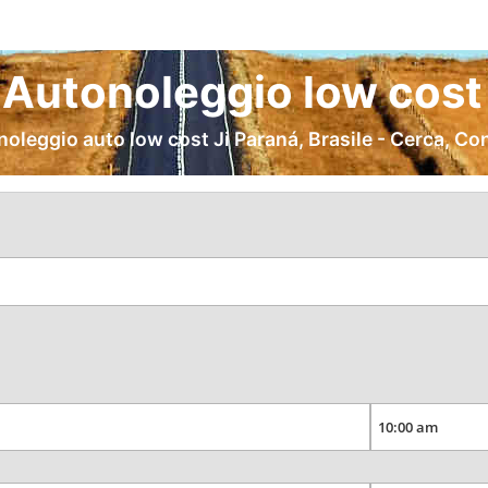
 Autonoleggio low cost
noleggio auto low cost Ji Paraná, Brasile - Cerca, Co