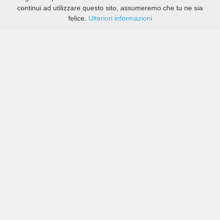
continui ad utilizzare questo sito, assumeremo che tu ne sia
felice.
Ulteriori informazioni
Prezzi di compagnie sia grandi che piccole in Ilhéus