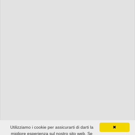
Utilizziamo i cookie per assicurarti di darti la
✖
migliore esperienza sul nostro sito web. Se