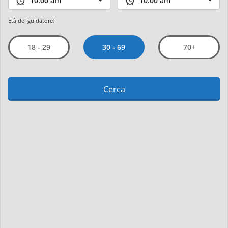
Età del guidatore:
30 - 69
18 - 29
70+
Cerca