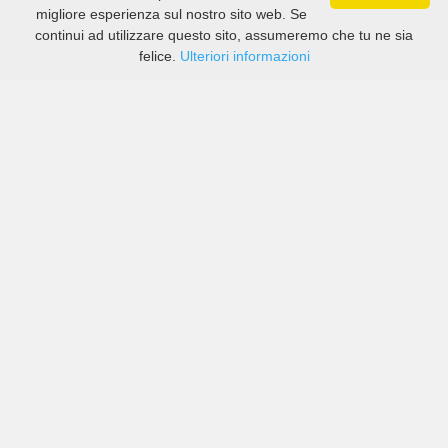
migliore esperienza sul nostro sito web. Se
continui ad utilizzare questo sito, assumeremo che tu ne sia
felice.
Ulteriori informazioni
Prezzi di compagnie sia grandi che piccole in
Guarapuava