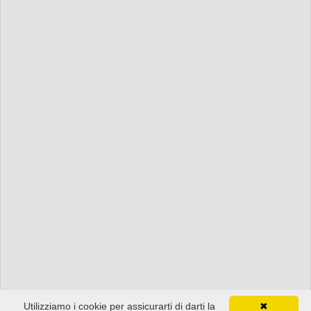
Utilizziamo i cookie per assicurarti di darti la
✖