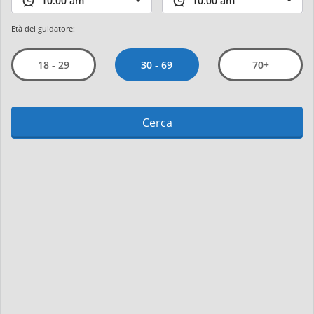
Età del guidatore:
30 - 69
18 - 29
70+
Cerca