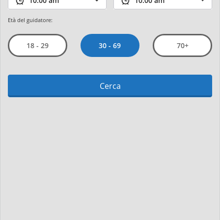
Età del guidatore:
30 - 69
18 - 29
70+
Cerca