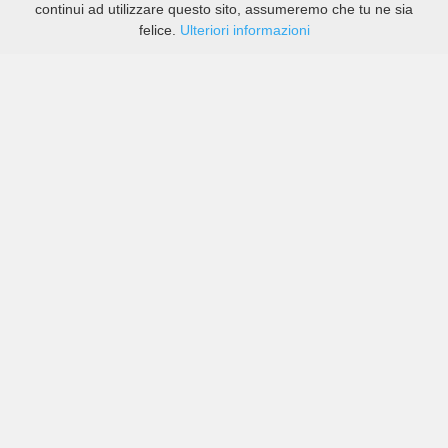
continui ad utilizzare questo sito, assumeremo che tu ne sia
felice.
Ulteriori informazioni
Prezzi di compagnie sia grandi che piccole in Caxias