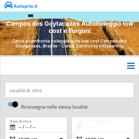
Autoprio.it
Campos dos Goytacazes Autonoleggio low
cost e Furgoni
Cerca e confronta noleggio auto low cost Campos dos
Goytacazes, Brasile - Cerca, Confronta e Risparmia
Località di ritiro
Riconsegna nella stessa località
Data di ritiro
Data di riconsegna