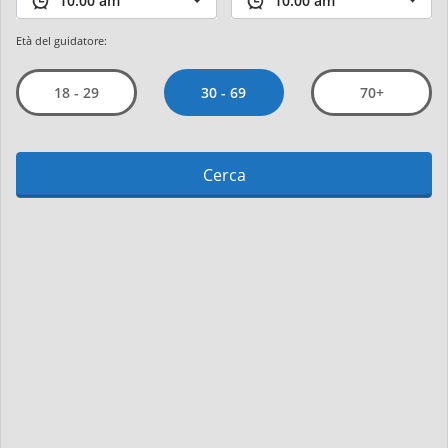
Età del guidatore:
30 - 69
18 - 29
70+
Cerca