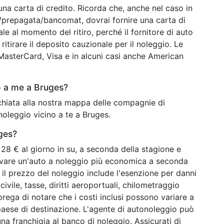
una carta di credito. Ricorda che, anche nel caso in
o/prepagata/bancomat, dovrai fornire una carta di
ale al momento del ritiro, perché il fornitore di auto
ritirare il deposito cauzionale per il noleggio. Le
o MasterCard, Visa e in alcuni casi anche American
o a me a Bruges?
cchiata alla nostra mappa delle compagnie di
noleggio vicino a te a Bruges.
ges?
28 € al giorno in su, a seconda della stagione e
rovare un'auto a noleggio più economica a seconda
 il prezzo del noleggio include l'esenzione per danni
ivile, tasse, diritti aeroportuali, chilometraggio
 prega di notare che i costi inclusi possono variare a
paese di destinazione. L'agente di autonoleggio può
na franchigia al banco di noleggio. Assicurati di