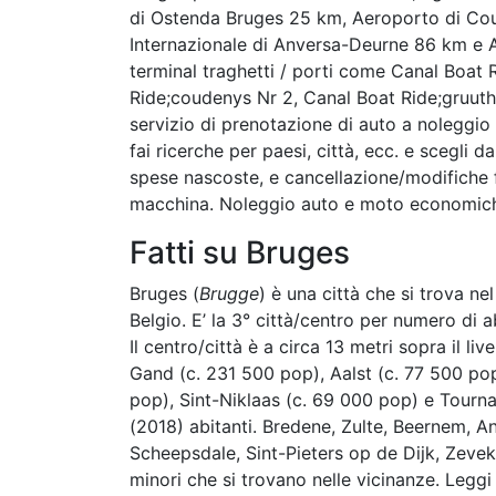
di Ostenda Bruges 25 km, Aeroporto di Co
Internazionale di Anversa-Deurne 86 km e 
terminal traghetti / porti come Canal Boat
Ride;coudenys Nr 2, Canal Boat Ride;gruuth
servizio di prenotazione di auto a noleggio o
fai ricerche per paesi, città, ecc. e scegli da
spese nascoste, e cancellazione/modifiche fi
macchina. Noleggio auto e moto economiche
Fatti su Bruges
Bruges (
Brugge
) è una città che si trova ne
Belgio. E’ la 3° città/centro per numero di a
Il centro/città è a circa 13 metri sopra il li
Gand (c. 231 500 pop), Aalst (c. 77 500 po
pop), Sint-Niklaas (c. 69 000 pop) e Tourna
(2018) abitanti. Bredene, Zulte, Beernem, A
Scheepsdale, Sint-Pieters op de Dijk, Zevek
minori che si trovano nelle vicinanze. Leggi 