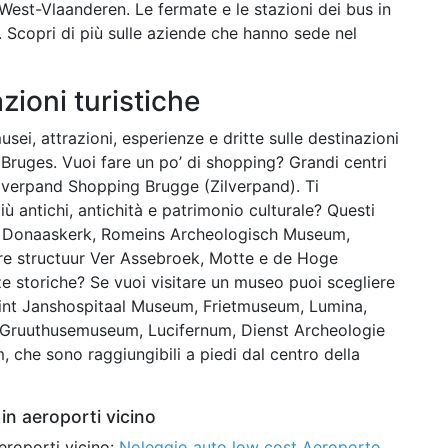
West-Vlaanderen. Le fermate e le stazioni dei bus in
. Scopri di più sulle aziende che hanno sede nel
azioni turistiche
musei, attrazioni, esperienze e dritte sulle destinazioni
 Bruges. Vuoi fare un po’ di shopping? Grandi centri
ilverpand Shopping Brugge (Zilverpand). Ti
iù antichi, antichità e patrimonio culturale? Questi
int Donaaskerk, Romeins Archeologisch Museum,
ire structuur Ver Assebroek, Motte e de Hoge
ze storiche? Se vuoi visitare un museo puoi scegliere
int Janshospitaal Museum, Frietmuseum, Lumina,
Gruuthusemuseum, Lucifernum, Dienst Archeologie
che sono raggiungibili a piedi dal centro della
in aeroporti vicino
eroporti vicino:
Noleggio auto low cost Aeroporto