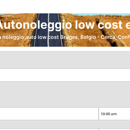
utonoleggio low cost 
 noleggio auto low cost Bruges, Belgio - Cerca, Con