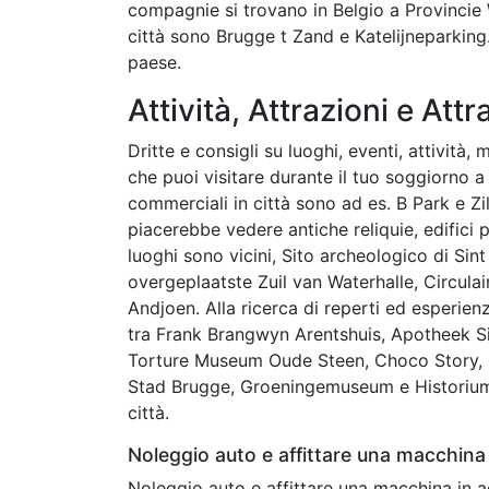
compagnie si trovano in Belgio a Provincie 
città sono Brugge t Zand e Katelijneparking
paese.
Attività, Attrazioni e Attr
Dritte e consigli su luoghi, eventi, attività, 
che puoi visitare durante il tuo soggiorno a
commerciali in città sono ad es. B Park e Z
piacerebbe vedere antiche reliquie, edifici p
luoghi sono vicini, Sito archeologico di S
overgeplaatste Zuil van Waterhalle, Circula
Andjoen. Alla ricerca di reperti ed esperien
tra Frank Brangwyn Arentshuis, Apotheek S
Torture Museum Oude Steen, Choco Story, 
Stad Brugge, Groeningemuseum e Historium, 
città.
Noleggio auto e affittare una macchina 
Noleggio auto e affittare una macchina in a