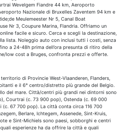
urtrai Wevelgem Fiandre 44 km, Aeroporto
Aeroporto Nazionale di Bruxelles Zaventem 94 km e
 Ride;de Meulemeester Nr 5, Canal Boat
use Nr 3, Coupure Marina, Flandria. Offriamo un
nline facile e sicuro. Cerca e scegli la destinazione,
lla lista. Noleggio auto con inclusi tutti i costi, senza
no a 24-48h prima dell’ora presunta di ritiro della
/low cost a Bruges, confronta prezzi e offerte.
l territorio di Provincie West-Vlaanderen, Flanders,
bitanti e il 6° centro/distretto più grande del Belgio.
vello del mare. Città/centri più grandi nei dintorni sono
p), Courtrai (c. 73 900 pop), Ostenda (c. 69 000
i (c. 67 700 pop). La città conta circa 116 700
nzegem, Berlare, Ichtegem, Assenede, Sint-Kruis,
ote e Sint-Michiels sono paesi, sobborghi e centri
quali esperienze ha da offrire la città e quali