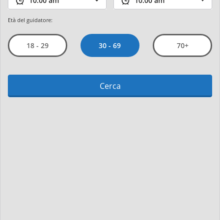
Età del guidatore:
30 - 69
18 - 29
70+
Cerca