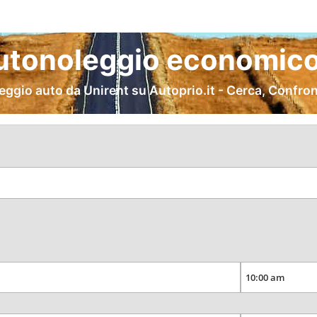
utonoleggio economico
ggio auto da Unirent su Autoprio.it - Cerca, Confro