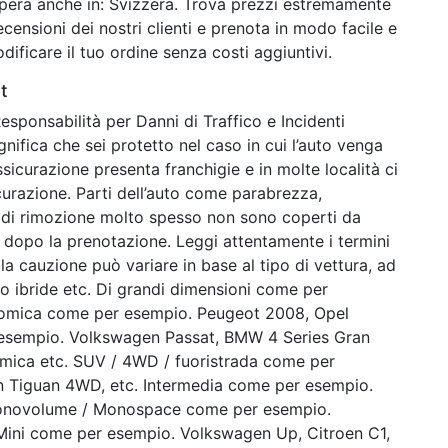
pera anche in: Svizzera. Trova prezzi estremamente
ecensioni dei nostri clienti e prenota in modo facile e
dificare il tuo ordine senza costi aggiuntivi.
t
esponsabilità per Danni di Traffico e Incidenti
nifica che sei protetto nel caso in cui l’auto venga
ssicurazione presenta franchigie e in molte località ci
curazione. Parti dell’auto come parabrezza,
sti di rimozione molto spesso non sono coperti da
 dopo la prenotazione. Leggi attentamente i termini
la cauzione può variare in base al tipo di vettura, ad
o ibride etc. Di grandi dimensioni come per
nomica come per esempio. Peugeot 2008, Opel
 esempio. Volkswagen Passat, BMW 4 Series Gran
omica etc. SUV / 4WD / fuoristrada come per
n Tiguan 4WD, etc. Intermedia come per esempio.
onovolume / Monospace come per esempio.
 Mini come per esempio. Volkswagen Up, Citroen C1,