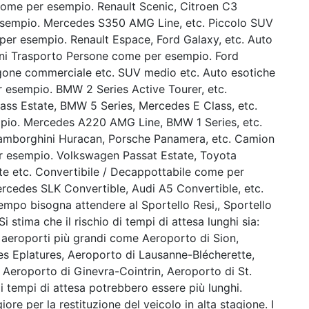
ome per esempio. Renault Scenic, Citroen C3
 esempio. Mercedes S350 AMG Line, etc. Piccolo SUV
per esempio. Renault Espace, Ford Galaxy, etc. Auto
oni Trasporto Persone come per esempio. Ford
rgone commerciale etc. SUV medio etc. Auto esotiche
er esempio. BMW 2 Series Active Tourer, etc.
ss Estate, BMW 5 Series, Mercedes E Class, etc.
mpio. Mercedes A220 AMG Line, BMW 1 Series, etc.
Lamborghini Huracan, Porsche Panamera, etc. Camion
r esempio. Volkswagen Passat Estate, Toyota
lite etc. Convertibile / Decappottabile come per
rcedes SLK Convertible, Audi A5 Convertible, etc.
empo bisogna attendere al Sportello Resi,, Sportello
i stima che il rischio di tempi di attesa lunghi sia:
i aeroporti più grandi come Aeroporto di Sion,
s Eplatures, Aeroporto di Lausanne-Blécherette,
 Aeroporto di Ginevra-Cointrin, Aeroporto di St.
i tempi di attesa potrebbero essere più lunghi.
e per la restituzione del veicolo in alta stagione. I