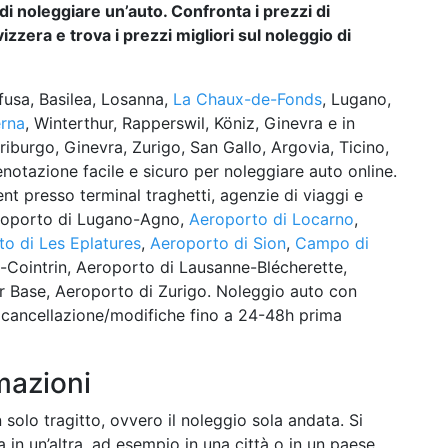
i noleggiare un’auto. Confronta i prezzi di
vizzera e trova i prezzi migliori sul noleggio di
fusa, Basilea, Losanna,
La Chaux-de-Fonds
, Lugano,
rna
, Winterthur, Rapperswil, Köniz, Ginevra e in
burgo, Ginevra, Zurigo, San Gallo, Argovia, Ticino,
enotazione facile e sicuro per noleggiare auto online.
ent presso terminal traghetti, agenzie di viaggi e
roporto di Lugano-Agno,
Aeroporto di Locarno
,
o di Les Eplatures
,
Aeroporto di Sion
,
Campo di
-Cointrin, Aeroporto di Lausanne-Blécherette,
r Base, Aeroporto di Zurigo. Noleggio auto con
 e cancellazione/modifiche fino a 24-48h prima
mazioni
 solo tragitto, ovvero il noleggio sola andata. Si
gna in un’altra, ad esempio in una città o in un paese