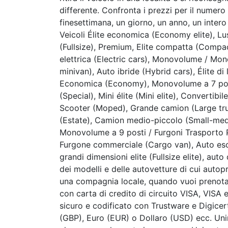
differente. Confronta i prezzi per il numero 
finesettimana, un giorno, un anno, un inter
Veicoli Élite economica (Economy elite), Lu
(Fullsize), Premium, Elite compatta (Compact
elettrica (Electric cars), Monovolume / Mo
minivan), Auto ibride (Hybrid cars), Élite d
Economica (Economy), Monovolume a 7 posti
(Special), Mini élite (Mini elite), Convertib
Scooter (Moped), Grande camion (Large truc
(Estate), Camion medio-piccolo (Small-me
Monovolume a 9 posti / Furgoni Trasporto 
Furgone commerciale (Cargo van), Auto esot
grandi dimensioni elite (Fullsize elite), a
dei modelli e delle autovetture di cui autop
una compagnia locale, quando vuoi prenota
con carta di credito di circuito VISA, VIS
sicuro e codificato con Trustware e Digicert
(GBP), Euro (EUR) o Dollaro (USD) ecc. Uni