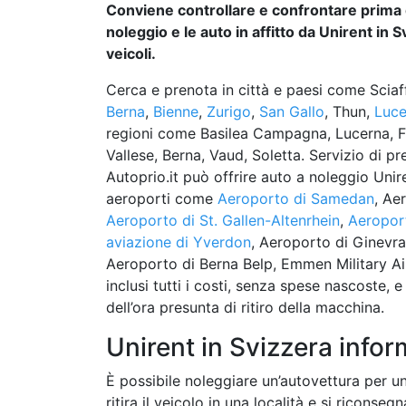
Conviene controllare e confrontare prima d
noleggio e le auto in affitto da Unirent in S
veicoli.
Cerca e prenota in città e paesi come Sciaf
Berna
,
Bienne
,
Zurigo
,
San Gallo
, Thun,
Luce
regioni come Basilea Campagna, Lucerna, Fri
Vallese, Berna, Vaud, Soletta. Servizio di pr
Autoprio.it può offrire auto a noleggio Unir
aeroporti come
Aeroporto di Samedan
, Ae
Aeroporto di St. Gallen-Altenrhein
,
Aeroport
aviazione di Yverdon
, Aeroporto di Ginevra
Aeroporto di Berna Belp, Emmen Military Ai
inclusi tutti i costi, senza spese nascoste,
dell’ora presunta di ritiro della macchina.
Unirent in Svizzera infor
È possibile noleggiare un’autovettura per un
ritira il veicolo in una località e si riconse