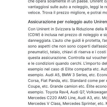
che opera solamente in un paese. Unirent o
vantaggiosi sulle auto a noleggio, leggi le r
veloce. Trova il prezzo migliore, e potrai mo
Assicurazione per noleggio auto Uniren
Con Unirent in Svizzera la Riduzione della R
(CDW) è inclusa nel prezzo di noleggio e sig
danneggiata. L’auto che guidi è protetta, l’a
sono aspetti che non sono coperti dall’assi
pneumatici, telaio, chiavi di riserva e i co
questa assicurazione. Controlla sul voucher
e le condizioni quando cerchi. L’importo del
esempio nel caso di Elite compatta etc. Aut
esempio. Audi A5, BMW 3 Series, etc. Eco
Corsa, Fiat Panda, etc. Standard come per
Coupe, etc. Grande camion etc. Élite econ
esempio. Toyota Rav4, Audi Q7, Volkswage
Mercedes C220 AMG Line, Audi A3, etc. M
Mercedes V Class, Mercedes Sprinter, etc.