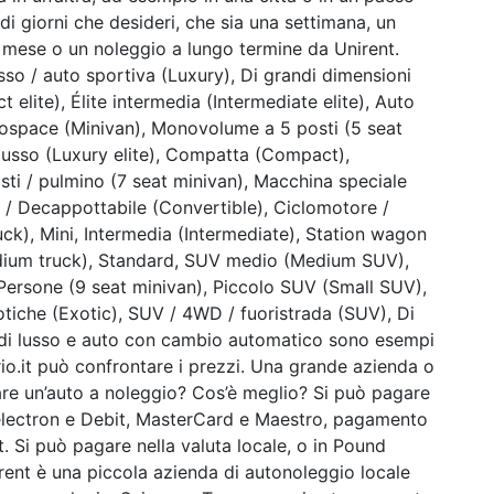
di giorni che desideri, che sia una settimana, un
o mese o un noleggio a lungo termine da Unirent.
sso / auto sportiva (Luxury), Di grandi dimensioni
 elite), Élite intermedia (Intermediate elite), Auto
nospace (Minivan), Monovolume a 5 posti (5 seat
i lusso (Luxury elite), Compatta (Compact),
 / pulmino (7 seat minivan), Macchina speciale
ile / Decappottabile (Convertible), Ciclomotore /
k), Mini, Intermedia (Intermediate), Station wagon
dium truck), Standard, SUV medio (Medium SUV),
Persone (9 seat minivan), Piccolo SUV (Small SUV),
iche (Exotic), SUV / 4WD / fuoristrada (SUV), Di
uto di lusso e auto con cambio automatico sono esempi
rio.it può confrontare i prezzi. Una grande azienda o
re un’auto a noleggio? Cos’è meglio? Si può pagare
A electron e Debit, MasterCard e Maestro, pagamento
. Si può pagare nella valuta locale, o in Pound
rent è una piccola azienda di autonoleggio locale