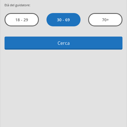
Età del guidatore:
30 - 69
18 - 29
70+
Cerca