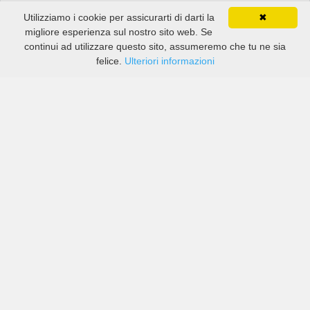
Utilizziamo i cookie per assicurarti di darti la
✖
migliore esperienza sul nostro sito web. Se
continui ad utilizzare questo sito, assumeremo che tu ne sia
felice.
Ulteriori informazioni
Prezzi di compagnie sia grandi che piccole