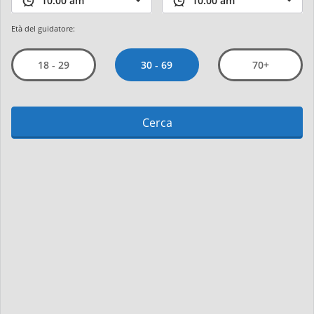
Età del guidatore:
30 - 69
18 - 29
70+
Cerca