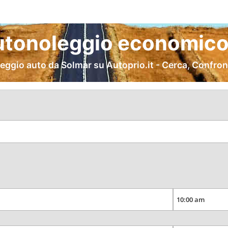
utonoleggio economico 
eggio auto da Solmar su Autoprio.it - Cerca, Confron