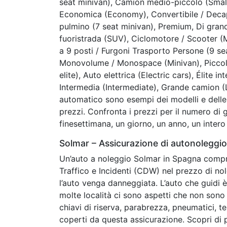
seat minivan), Camion medio-piccolo (Smal
Economica (Economy), Convertibile / Decap
pulmino (7 seat minivan), Premium, Di grandi
fuoristrada (SUV), Ciclomotore / Scooter 
a 9 posti / Furgoni Trasporto Persone (9 sea
Monovolume / Monospace (Minivan), Picco
elite), Auto elettrica (Electric cars), Élite in
Intermedia (Intermediate), Grande camion (
automatico sono esempi dei modelli e delle 
prezzi. Confronta i prezzi per il numero di 
finesettimana, un giorno, un anno, un inter
Solmar – Assicurazione di autonoleggio
Un’auto a noleggio Solmar in Spagna compre
Traffico e Incidenti (CDW) nel prezzo di nol
l’auto venga danneggiata. L’auto che guidi è
molte località ci sono aspetti che non sono 
chiavi di riserva, parabrezza, pneumatici, t
coperti da questa assicurazione. Scopri di