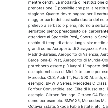
mentre cerchi. La modalità di restituzione d
prenotazione. È possibile che per la restitu
stagione. Quanto dovrò pagare per il carbur
maggior parte dei casi sulla durata del nole
prelievo a serbatoio pieno, ritorno a serbat
serbatoio pieno; preacquisto del carburan
attendere al Sportello Resi,, Sportello Serv
rischio di tempi di attesa lunghi sia: medio a
grandi come Aeroporto di Saragozza, Aerop
Madrid-Barajas, Aeroporto di Valencia, Aero
Barcellona-El Prat, Aeroporto di Murcia-Cor
potrebbero essere più lunghi. L’importo dell
esempio nel caso di Mini élite come per e
Mercedes CLS, Audi TT, Fiat 500 Abarth, et
esempio. BMW 3 Series, Mercedes C Class,
Forfour Convertible, etc. Élite di lusso et
esempio. Citroen Berlingo, Citroen C4 Pica
come per esempio. BMW X5, Mercedes ML 3
Octavia Estate, Skoda Fabia Estate, etc. 