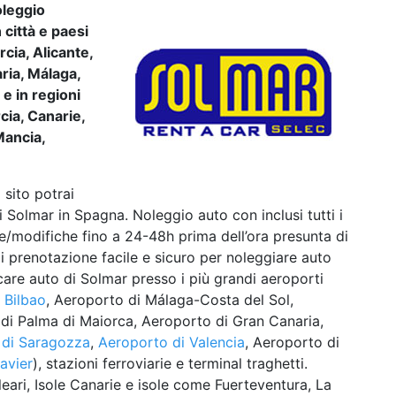
oleggio
 città e paesi
rcia, Alicante,
ria, Málaga,
e in regioni
cia, Canarie,
Mancia,
 sito potrai
i Solmar in Spagna. Noleggio auto con inclusi tutti i
e/modifiche fino a 24-48h prima dell’ora presunta di
di prenotazione facile e sicuro per noleggiare auto
rcare auto di Solmar presso i più grandi aeroporti
 Bilbao
, Aeroporto di Málaga-Costa del Sol,
 di Palma di Maiorca, Aeroporto di Gran Canaria,
 di Saragozza
,
Aeroporto di Valencia
, Aeroporto di
avier
), stazioni ferroviarie e terminal traghetti.
eari, Isole Canarie e isole come Fuerteventura, La