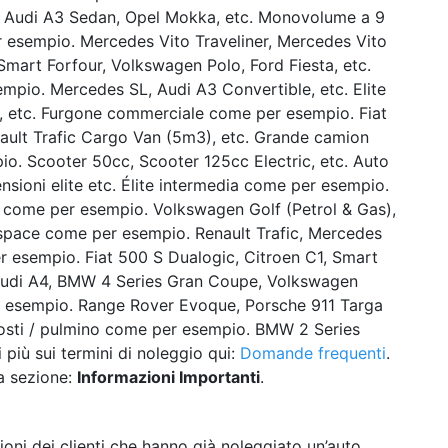
. Audi A3 Sedan, Opel Mokka, etc. Monovolume a 9
r esempio. Mercedes Vito Traveliner, Mercedes Vito
mart Forfour, Volkswagen Polo, Ford Fiesta, etc.
mpio. Mercedes SL, Audi A3 Convertible, etc. Elite
 etc. Furgone commerciale come per esempio. Fiat
ault Trafic Cargo Van (5m3), etc. Grande camion
o. Scooter 50cc, Scooter 125cc Electric, etc. Auto
ensioni elite etc. Élite intermedia come per esempio.
 come per esempio. Volkswagen Golf (Petrol & Gas),
pace come per esempio. Renault Trafic, Mercedes
r esempio. Fiat 500 S Dualogic, Citroen C1, Smart
Audi A4, BMW 4 Series Gran Coupe, Volkswagen
er esempio. Range Rover Evoque, Porsche 911 Targa
 posti / pulmino come per esempio. BMW 2 Series
 più sui termini di noleggio qui:
Domande frequenti
.
la sezione:
Informazioni Importanti
.
ni dei clienti che hanno già noleggiato un’auto