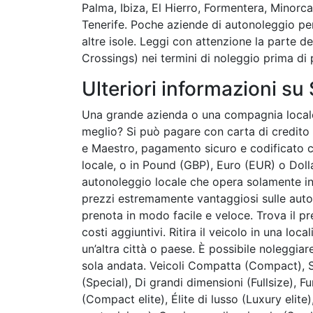
Palma, Ibiza, El Hierro, Formentera, Minorc
Tenerife. Poche aziende di autonoleggio per
altre isole. Leggi con attenzione la parte de
Crossings) nei termini di noleggio prima di 
Ulteriori informazioni s
Una grande azienda o una compagnia locale
meglio? Si può pagare con carta di credito 
e Maestro, pagamento sicuro e codificato c
locale, o in Pound (GBP), Euro (EUR) o Dol
autonoleggio locale che opera solamente i
prezzi estremamente vantaggiosi sulle auto a
prenota in modo facile e veloce. Trova il pr
costi aggiuntivi. Ritira il veicolo in una loc
un’altra città o paese. È possibile noleggiare
sola andata. Veicoli Compatta (Compact),
(Special), Di grandi dimensioni (Fullsize),
(Compact elite), Élite di lusso (Luxury elit