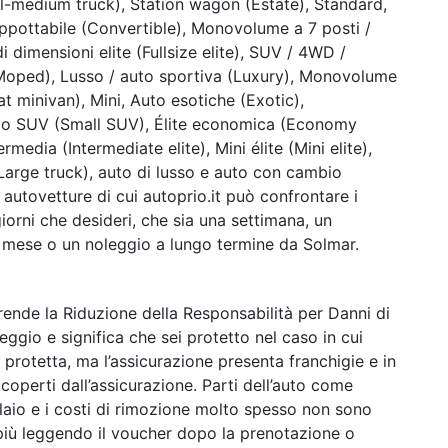
l-medium truck), Station wagon (Estate), Standard,
pottabile (Convertible), Monovolume a 7 posti /
 dimensioni elite (Fullsize elite), SUV / 4WD /
(Moped), Lusso / auto sportiva (Luxury), Monovolume
t minivan), Mini, Auto esotiche (Exotic),
lo SUV (Small SUV), Élite economica (Economy
termedia (Intermediate elite), Mini élite (Mini elite),
Large truck), auto di lusso e auto con cambio
autovetture di cui autoprio.it può confrontare i
giorni che desideri, che sia una settimana, un
o mese o un noleggio a lungo termine da Solmar.
nde la Riduzione della Responsabilità per Danni di
eggio e significa che sei protetto nel caso in cui
 protetta, ma l’assicurazione presenta franchigie e in
coperti dall’assicurazione. Parti dell’auto come
elaio e i costi di rimozione molto spesso non sono
 più leggendo il voucher dopo la prenotazione o