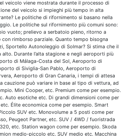
el veicolo viene mostrata durante il processo di
zione del veicolo si impieghi più tempo in alta
ante? Le politiche di rifornimento si basano nella
ggio. Le politiche sul rifornimento più comuni sono:
oio vuoto; prelievo a serbatoio pieno, ritorno a
te con rimborso parziale. Quanto tempo bisogna
izi, Sportello Autonoleggio di Solmar? Si stima che il
 alto. Durante l’alta stagione e negli aeroporti più
orto di Málaga-Costa del Sol, Aeroporto di
porto di Siviglia-San Pablo, Aeroporto di
vera, Aeroporto di Gran Canaria, i tempi di attesa
a cauzione può variare in base al tipo di vettura, ad
sempio. Mini Cooper, etc. Premium come per esempio.
c. Auto esotiche etc. Di grandi dimensioni come per
 etc. Élite economica come per esempio. Smart
c. Piccolo SUV etc. Monovolume a 5 posti come per
sso, Peugeot Partner, etc. SUV / 4WD / fuoristrada
20, etc. Station wagon come per esempio. Skoda
Camion medio-piccolo etc. SUV medio etc. Macchina