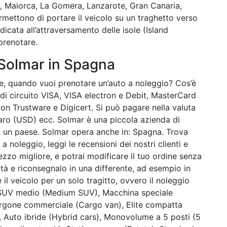
a, Maiorca, La Gomera, Lanzarote, Gran Canaria,
mettono di portare il veicolo su un traghetto verso
dicata all’attraversamento delle isole (Island
prenotare.
u Solmar in Spagna
, quando vuoi prenotare un’auto a noleggio? Cos’è
di circuito VISA, VISA electron e Debit, MasterCard
on Trustware e Digicert. Si può pagare nella valuta
laro (USD) ecc. Solmar è una piccola azienda di
n un paese. Solmar opera anche in: Spagna. Trova
 noleggio, leggi le recensioni dei nostri clienti e
ezzo migliore, e potrai modificare il tuo ordine senza
alità e riconsegnalo in una differente, ad esempio in
 il veicolo per un solo tragitto, ovvero il noleggio
 SUV medio (Medium SUV), Macchina speciale
 Furgone commerciale (Cargo van), Elite compatta
e), Auto ibride (Hybrid cars), Monovolume a 5 posti (5