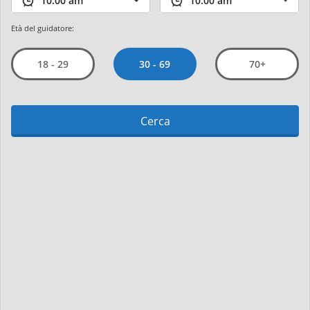
Età del guidatore:
30 - 69
18 - 29
70+
Cerca