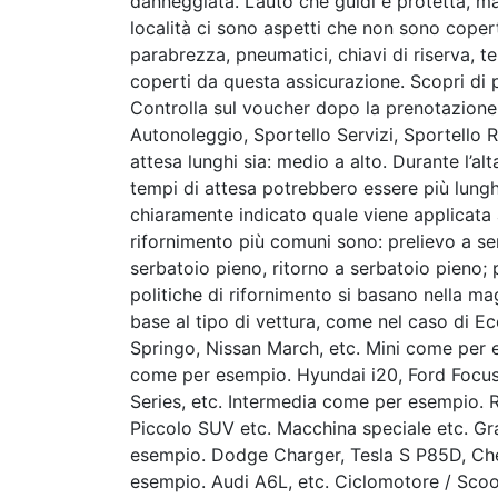
danneggiata. L’auto che guidi è protetta, ma
località ci sono aspetti che non sono copert
parabrezza, pneumatici, chiavi di riserva, t
coperti da questa assicurazione. Scopri di p
Controlla sul voucher dopo la prenotazione
Autonoleggio, Sportello Servizi, Sportello Re
attesa lunghi sia: medio a alto. Durante l’al
tempi di attesa potrebbero essere più lunghi
chiaramente indicato quale viene applicata 
rifornimento più comuni sono: prelievo a se
serbatoio pieno, ritorno a serbatoio pieno;
politiche di rifornimento si basano nella mag
base al tipo di vettura, come nel caso di 
Springo, Nissan March, etc. Mini come per
come per esempio. Hyundai i20, Ford Focu
Series, etc. Intermedia come per esempio. R
Piccolo SUV etc. Macchina speciale etc. G
esempio. Dodge Charger, Tesla S P85D, Chev
esempio. Audi A6L, etc. Ciclomotore / Scoote