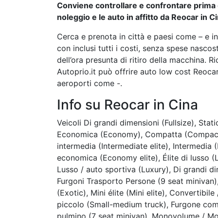
Conviene controllare e confrontare prima d
noleggio e le auto in affitto da Reocar in Ci
Cerca e prenota in città e paesi come – e i
con inclusi tutti i costi, senza spese nasco
dell’ora presunta di ritiro della macchina. Ri
Autoprio.it può offrire auto low cost Reocar
aeroporti come -.
Info su Reocar in Cina
Veicoli Di grandi dimensioni (Fullsize), Sta
Economica (Economy), Compatta (Compact),
intermedia (Intermediate elite), Intermedia 
economica (Economy elite), Élite di lusso (
Lusso / auto sportiva (Luxury), Di grandi di
Furgoni Trasporto Persone (9 seat minivan), 
(Exotic), Mini élite (Mini elite), Convertib
piccolo (Small-medium truck), Furgone com
pulmino (7 seat minivan), Monovolume / M