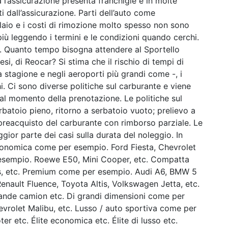
 l’assicurazione presenta franchigie e in molte
i dall’assicurazione. Parti dell’auto come
elaio e i costi di rimozione molto spesso non sono
iù leggendo i termini e le condizioni quando cerchi.
. Quanto tempo bisogna attendere al Sportello
si, di Reocar? Si stima che il rischio di tempi di
ta stagione e negli aeroporti più grandi come -, i
. Ci sono diverse politiche sul carburante e viene
al momento della prenotazione. Le politiche sul
rbatoio pieno, ritorno a serbatoio vuoto; prelievo a
 preacquisto del carburante con rimborso parziale. Le
gior parte dei casi sulla durata del noleggio. In
Economica come per esempio. Ford Fiesta, Chevrolet
 esempio. Roewe E50, Mini Cooper, etc. Compatta
s, etc. Premium come per esempio. Audi A6, BMW 5
enault Fluence, Toyota Altis, Volkswagen Jetta, etc.
rande camion etc. Di grandi dimensioni come per
rolet Malibu, etc. Lusso / auto sportiva come per
r etc. Élite economica etc. Élite di lusso etc.