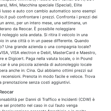
s), Mini, Macchina speciale (Special), Elite
i lusso e auto con cambio automatico sono esempi
io.it può confrontare i prezzi. Confronta i prezzi dei
 un anno, per un intero mese, una settimana, un
siderano da Reocar. È possibile noleggiare
 noleggio sola andata. Si ritira il veicolo in una
pio in una città o in un paese differente. Quando
io? Una grande azienda o una compagnia locale?
 VISA, VISA electron e Debit, MasterCard e Maestro,
 e Digicert. Paga nella valuta locale, o in Pound
car è una piccola azienda di autonoleggio locale
era anche in: Cina. Qui abbiamo ottimi prezzi sul
e recensioni. Prenota in modo facile e veloce. Trova
a prenotazione senza costi aggiuntivi.
 Reocar
nsabilità per Danni di Traffico e Incidenti (CDW) è
e sei protetto nel caso in cui l’auto venga