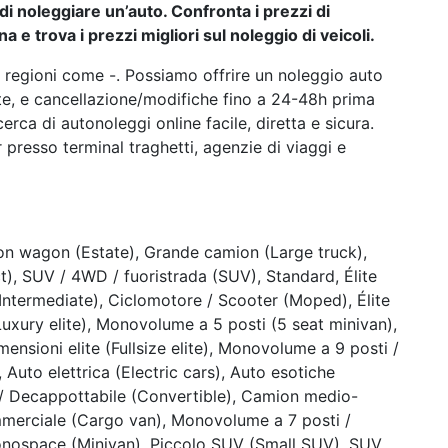
i noleggiare un’auto. Confronta i prezzi di
na e trova i prezzi migliori sul noleggio di veicoli.
n regioni come -. Possiamo offrire un noleggio auto
ste, e cancellazione/modifiche fino a 24-48h prima
cerca di autonoleggi online facile, diretta e sicura.
 presso terminal traghetti, agenzie di viaggi e
tion wagon (Estate), Grande camion (Large truck),
 SUV / 4WD / fuoristrada (SUV), Standard, Élite
(Intermediate), Ciclomotore / Scooter (Moped), Élite
Luxury elite), Monovolume a 5 posti (5 seat minivan),
mensioni elite (Fullsize elite), Monovolume a 9 posti /
Auto elettrica (Electric cars), Auto esotiche
ile / Decappottabile (Convertible), Camion medio-
merciale (Cargo van), Monovolume a 7 posti /
onospace (Minivan), Piccolo SUV (Small SUV), SUV