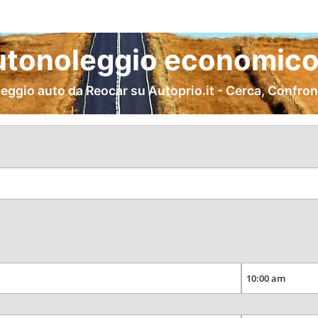
tonoleggio economico 
eggio auto da Reocar su Autoprio.it - Cerca, Confron