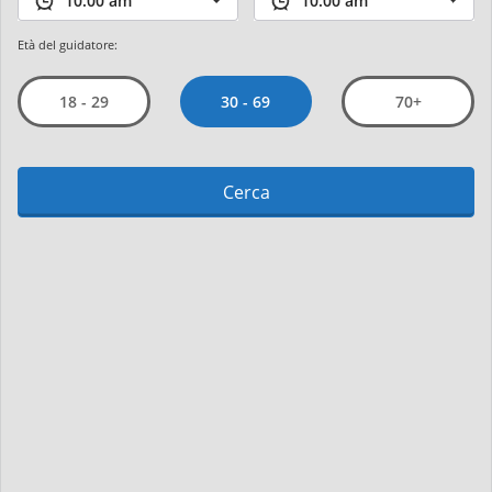
Età del guidatore:
30 - 69
18 - 29
70+
Cerca