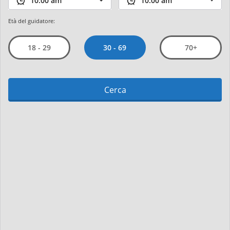
Età del guidatore:
30 - 69
18 - 29
70+
Cerca