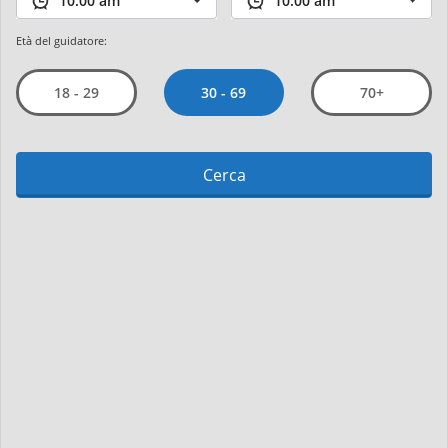
Età del guidatore:
30 - 69
18 - 29
70+
Cerca