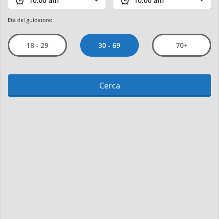
Età del guidatore:
30 - 69
18 - 29
70+
Cerca