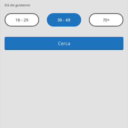
Età del guidatore:
30 - 69
18 - 29
70+
Cerca