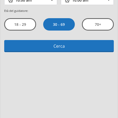
Età del guidatore:
30 - 69
18 - 29
70+
Cerca