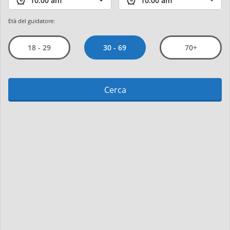
Età del guidatore:
30 - 69
18 - 29
70+
Cerca