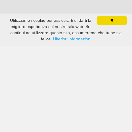
Utilizziamo i cookie per assicurarti di darti la
✖
migliore esperienza sul nostro sito web. Se
continui ad utilizzare questo sito, assumeremo che tu ne sia
felice.
Ulteriori informazioni
Prezzi di compagnie sia grandi che piccole