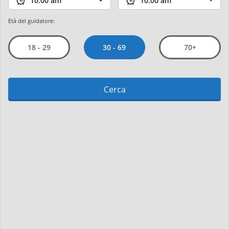
Età del guidatore:
30 - 69
18 - 29
70+
Cerca