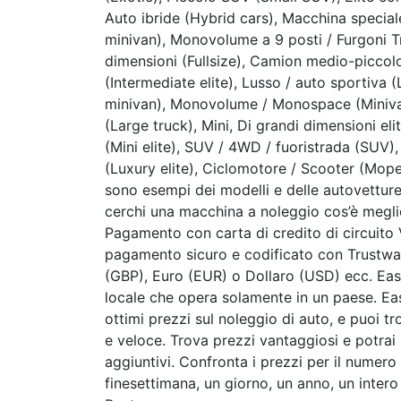
Auto ibride (Hybrid cars), Macchina special
minivan), Monovolume a 9 posti / Furgoni T
dimensioni (Fullsize), Camion medio-piccolo
(Intermediate elite), Lusso / auto sportiva
minivan), Monovolume / Monospace (Minivan)
(Large truck), Mini, Di grandi dimensioni eli
(Mini elite), SUV / 4WD / fuoristrada (SUV)
(Luxury elite), Ciclomotore / Scooter (Mop
sono esempi dei modelli e delle autovetture
cerchi una macchina a noleggio cos’è megl
Pagamento con carta di credito di circuito
pagamento sicuro e codificato con Trustware
(GBP), Euro (EUR) o Dollaro (USD) ecc. Eas
locale che opera solamente in un paese. Ea
ottimi prezzi sul noleggio di auto, e puoi t
e veloce. Trova prezzi vantaggiosi e potrai
aggiuntivi. Confronta i prezzi per il numero 
finesettimana, un giorno, un anno, un inte