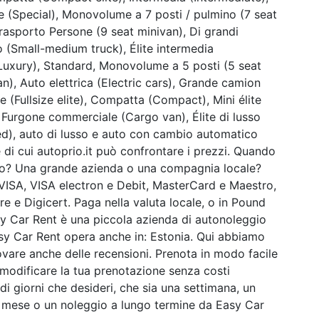
e (Special), Monovolume a 7 posti / pulmino (7 seat
rasporto Persone (9 seat minivan), Di grandi
 (Small-medium truck), Élite intermedia
 (Luxury), Standard, Monovolume a 5 posti (5 seat
, Auto elettrica (Electric cars), Grande camion
te (Fullsize elite), Compatta (Compact), Mini élite
, Furgone commerciale (Cargo van), Élite di lusso
ed), auto di lusso e auto con cambio automatico
 di cui autoprio.it può confrontare i prezzi. Quando
io? Una grande azienda o una compagnia locale?
 VISA, VISA electron e Debit, MasterCard e Maestro,
 e Digicert. Paga nella valuta locale, o in Pound
y Car Rent è una piccola azienda di autonoleggio
sy Car Rent opera anche in: Estonia. Qui abbiamo
rovare anche delle recensioni. Prenota in modo facile
 modificare la tua prenotazione senza costi
di giorni che desideri, che sia una settimana, un
ro mese o un noleggio a lungo termine da Easy Car