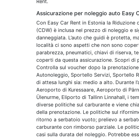
Rent.
Assicurazione per noleggio auto Easy 
Con Easy Car Rent in Estonia la Riduzione de
(CDW) è inclusa nel prezzo di noleggio e sig
danneggiata. L’auto che guidi è protetta, ma
località ci sono aspetti che non sono copert
parabrezza, pneumatici, chiavi di riserva, t
coperti da questa assicurazione. Scopri di p
Controlla sul voucher dopo la prenotazione
Autonoleggio, Sportello Servizi, Sportello Re
di attesa lunghi sia: medio a alto. Durante l
Aeroporto di Kuressaare, Aeroporto di Pärnu
Ülenurme, Eliporto di Tallinn Linnahall, i t
diverse politiche sul carburante e viene ch
della prenotazione. Le politiche sul riforni
ritorno a serbatoio vuoto; prelievo a serbat
carburante con rimborso parziale. Le politi
casi sulla durata del noleggio. Potrebbe e