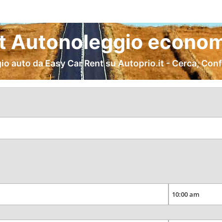
t Autonoleggio econom
o auto da Easy Car Rent su Autoprio.it - Cerca, Con