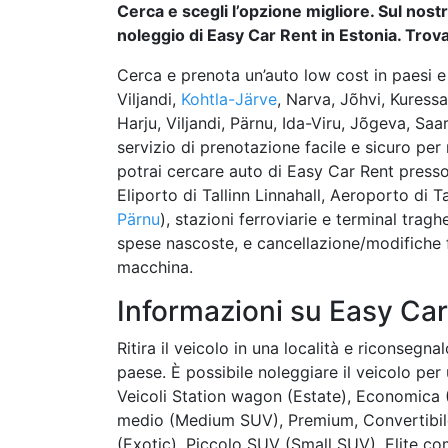
Cerca e scegli l’opzione migliore. Sul nostr
noleggio di Easy Car Rent in Estonia. Trova 
Cerca e prenota un’auto low cost in paesi e 
Viljandi,
Kohtla-Järve
, Narva, Jõhvi, Kuress
Harju, Viljandi, Pärnu, Ida-Viru, Jõgeva, Saa
servizio di prenotazione facile e sicuro per 
potrai cercare auto di Easy Car Rent presso
Eliporto di Tallinn Linnahall, Aeroporto di 
Pärnu
), stazioni ferroviarie e terminal tragh
spese nascoste, e cancellazione/modifiche fi
macchina.
Informazioni su Easy Car
Ritira il veicolo in una località e riconsegna
paese. È possibile noleggiare il veicolo per 
Veicoli Station wagon (Estate), Economica
medio (Medium SUV), Premium, Convertibile
(Exotic), Piccolo SUV (Small SUV), Elite co