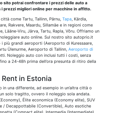
o sito potrai confrontare i prezzi delle auto a
i prezzi migliori online per macchine in affitto.
città come Tartu, Tallinn, Pärnu,
Tapa
, Kärdla,
aare, Rakvere, Maardu, Sillamäe e in regioni come
re, Lääne-Viru, Järva, Tartu, Rapla, Võru. Offriamo un
noleggiare auto online. Sul nostro sito autoprio.it
 i più grandi aeroporti (Aeroporto di Kuressaare,
Tartu Ülenurme, Aeroporto di Tallinn,
Aeroporto di
etti. Noleggio auto con inclusi tutti i costi, senza
no a 24-48h prima dell’ora presunta di ritiro della
 Rent in Estonia
lo in una differente, ad esempio in un’altra città o
un solo tragitto, ovvero il noleggio sola andata.
 (Economy), Élite economica (Economy elite), SUV
 / Decappottabile (Convertible), Auto esotiche
mpatta (Compact elite), Intermedia (Intermediate),