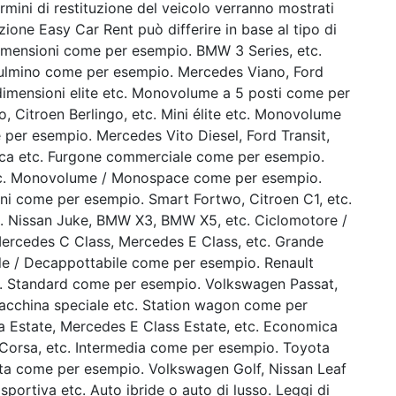
termini di restituzione del veicolo verranno mostrati
ione Easy Car Rent può differire in base al tipo di
dimensioni come per esempio. BMW 3 Series, etc.
pulmino come per esempio. Mercedes Viano, Ford
dimensioni elite etc. Monovolume a 5 posti come per
, Citroen Berlingo, etc. Mini élite etc. Monovolume
 per esempio. Mercedes Vito Diesel, Ford Transit,
rica etc. Furgone commerciale come per esempio.
etc. Monovolume / Monospace come per esempio.
ini come per esempio. Smart Fortwo, Citroen C1, etc.
. Nissan Juke, BMW X3, BMW X5, etc. Ciclomotore /
ercedes C Class, Mercedes E Class, etc. Grande
bile / Decappottabile come per esempio. Renault
c. Standard come per esempio. Volkswagen Passat,
Macchina speciale etc. Station wagon come per
a Estate, Mercedes E Class Estate, etc. Economica
Corsa, etc. Intermedia come per esempio. Toyota
ta come per esempio. Volkswagen Golf, Nissan Leaf
o sportiva etc. Auto ibride o auto di lusso. Leggi di