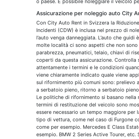
o paese. È possibile noleggiare il veicolo pe
Assicurazione per noleggio auto City A
Con City Auto Rent in Svizzera la Riduzione
Incidenti (CDW) è inclusa nel prezzo di nole
l’auto venga danneggiata. L’auto che guidi è
molte località ci sono aspetti che non sono 
parabrezza, pneumatici, telaio, chiavi di ri
coperti da questa assicurazione. Controlla
attentamente i termini e le condizioni quand
viene chiaramente indicato quale viene appl
sul rifornimento più comuni sono: prelievo a
a serbatoio pieno, ritorno a serbatoio pien
Le politiche di rifornimento si basano nella 
termini di restituzione del veicolo sono mo
essere necessario un tempo maggiore per la r
tipo di vettura, come nel caso di Furgone 
come per esempio. Mercedes E Class Estate,
esempio. BMW 2 Series Active Tourer, etc.