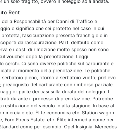
r un solo tragitto, ovvero il noleggio sola andata.
uto Rent
 della Responsabilità per Danni di Traffico e
ggio e significa che sei protetto nel caso in cui
 protetta, l’assicurazione presenta franchigie e in
coperti dall’assicurazione. Parti dell’auto come
serva e i costi di rimozione molto spesso non sono
 sul voucher dopo la prenotazione. Leggi
o cerchi. Ci sono diverse politiche sul carburante e
icata al momento della prenotazione. Le politiche
 serbatoio pieno, ritorno a serbatoio vuoto; prelievo
o; preacquisto del carburante con rimborso parziale.
maggior parte dei casi sulla durata del noleggio. I
strati durante il processo di prenotazione. Potrebbe
estituzione del veicolo in alta stagione. In base al
commerciale etc. Élite economica etc. Station wagon
 Ford Focus Estate, etc. Élite intermedia come per
 Standard come per esempio. Opel Insignia, Mercedes