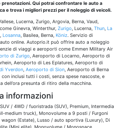
e prenotazioni. Qui potrai confrontare le auto a
 e trova i migliori prezzi per il noleggio di veicoli.
llese, Lucerna, Zurigo, Argovia, Berna, Vaud,
i come Ginevra, Winterthur,
Zurigo
, Lucerna,
Thun
,
La
e,
Losanna
, Basilea, Berna,
Köniz
. Servizio di
auto online. Autoprio.it può offrire auto a noleggio
genzie di viaggi e aeroporti come Emmen Military Air
rto di Zurigo
, Aeroporto di Locarno, Aeroporto di
rhein, Aeroporto di Les Eplatures, Aeroporto di
di Yverdon
,
Aeroporto di Sion
, Aeroporto di Berna
on inclusi tutti i costi, senza spese nascoste, e
dell’ora presunta di ritiro della macchina.
ra informazioni
e), SUV / 4WD / fuoristrada (SUV), Premium, Intermedia
ll-medium truck), Monovolume a 9 posti / Furgoni
 wagon (Estate), Lusso / auto sportiva (Luxury), Di
i élite (Mini elite), Monovolume / Monospace