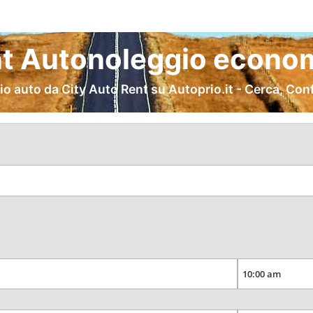
nt Autonoleggio econom
o auto da City Auto Rent su Autoprio.it - Cerca, Con