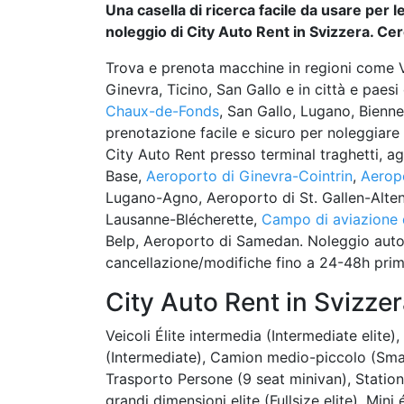
Una casella di ricerca facile da usare per l
noleggio di City Auto Rent in Svizzera. Cerca
Trova e prenota macchine in regioni come Va
Ginevra, Ticino, San Gallo e in città e paes
Chaux-de-Fonds
, San Gallo, Lugano, Bienn
prenotazione facile e sicuro per noleggiare 
City Auto Rent presso terminal traghetti, a
Base,
Aeroporto di Ginevra-Cointrin
,
Aeropo
Lugano-Agno, Aeroporto di St. Gallen-Alten
Lausanne-Blécherette,
Campo di aviazione 
Belp, Aeroporto di Samedan. Noleggio auto c
cancellazione/modifiche fino a 24-48h prima 
City Auto Rent in Svizze
Veicoli Élite intermedia (Intermediate elit
(Intermediate), Camion medio-piccolo (Sma
Trasporto Persone (9 seat minivan), Station
grandi dimensioni elite (Fullsize elite), Min