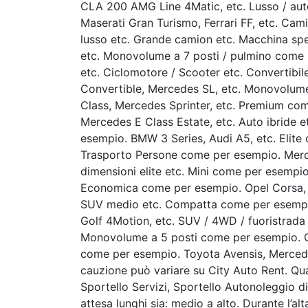
CLA 200 AMG Line 4Matic, etc. Lusso / aut
Maserati Gran Turismo, Ferrari FF, etc. Cam
lusso etc. Grande camion etc. Macchina s
etc. Monovolume a 7 posti / pulmino come 
etc. Ciclomotore / Scooter etc. Convertibi
Convertible, Mercedes SL, etc. Monovolu
Class, Mercedes Sprinter, etc. Premium c
Mercedes E Class Estate, etc. Auto ibride e
esempio. BMW 3 Series, Audi A5, etc. Elite
Trasporto Persone come per esempio. Merced
dimensioni elite etc. Mini come per esempi
Economica come per esempio. Opel Corsa, Fia
SUV medio etc. Compatta come per esemp
Golf 4Motion, etc. SUV / 4WD / fuoristrad
Monovolume a 5 posti come per esempio. Cit
come per esempio. Toyota Avensis, Mercede
cauzione può variare su City Auto Rent. Qu
Sportello Servizi, Sportello Autonoleggio di 
attesa lunghi sia: medio a alto. Durante l’a