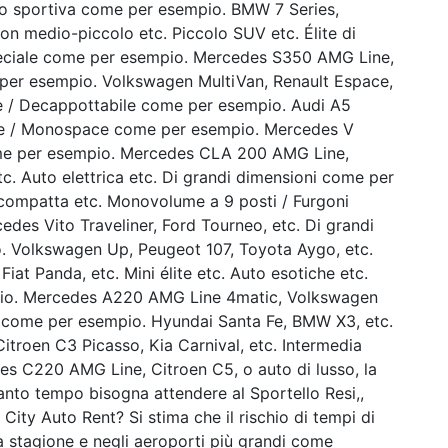
o sportiva come per esempio. BMW 7 Series,
ion medio-piccolo etc. Piccolo SUV etc. Élite di
peciale come per esempio. Mercedes S350 AMG Line,
per esempio. Volkswagen MultiVan, Renault Espace,
le / Decappottabile come per esempio. Audi A5
me / Monospace come per esempio. Mercedes V
ome per esempio. Mercedes CLA 200 AMG Line,
tc. Auto elettrica etc. Di grandi dimensioni come per
 compatta etc. Monovolume a 9 posti / Furgoni
es Vito Traveliner, Ford Tourneo, etc. Di grandi
o. Volkswagen Up, Peugeot 107, Toyota Aygo, etc.
t Panda, etc. Mini élite etc. Auto esotiche etc.
io. Mercedes A220 AMG Line 4matic, Volkswagen
a come per esempio. Hyundai Santa Fe, BMW X3, etc.
roen C3 Picasso, Kia Carnival, etc. Intermedia
s C220 AMG Line, Citroen C5, o auto di lusso, la
anto tempo bisogna attendere al Sportello Resi,,
City Auto Rent? Si stima che il rischio di tempi di
lta stagione e negli aeroporti più grandi come