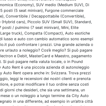
 Economica (Economy), SUV medio (Medium SUV), Di
 5 posti (5 seat minivan), Furgone commerciale
), Convertibile / Decappottabile (Convertible),
 (Hybrid cars), Piccolo SUV (Small SUV), Standard,
 posti / pulmino (7 seat minivan), Mini, Elite
(Large truck), Compatta (Compact), Auto esotiche
o di lusso e auto con cambio automatico sono esempi
rio.it può confrontare i prezzi. Una grande azienda o
re un’auto a noleggio? Cos’è meglio? Si può pagare
A electron e Debit, MasterCard e Maestro, pagamento
. Si può pagare nella valuta locale, o in Pound
y Auto Rent è una piccola azienda di autonoleggio
y Auto Rent opera anche in: Svizzera. Trova prezzi
io, leggi le recensioni dei nostri clienti e prenota
liore, e potrai modificare il tuo ordine senza costi
di giorni che desideri, che sia una settimana, un
o mese o un noleggio a lungo termine da City Auto
nsegnalo in una differente, ad esempio in un’altra città