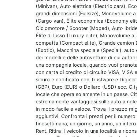
(Minivan), Auto elettrica (Electric cars),
grandi dimensioni (Fullsize), Monovolume a
(Cargo van), Élite economica (Economy elite
Ciclomotore / Scooter (Moped), Auto ibride
Élite di lusso (Luxury elite), Monovolume a 7
compatta (Compact elite), Grande camion 
(Exotic), Macchina speciale (Special), aut
dei modelli e delle autovetture di cui autop
una compagnia locale, quando vuoi prenota
con carta di credito di circuito VISA, VIS
sicuro e codificato con Trustware e Digicert
(GBP), Euro (EUR) o Dollaro (USD) ecc. Cit
locale che opera solamente in un paese. Cit
estremamente vantaggiosi sulle auto a nolegg
in modo facile e veloce. Trova il prezzo mig
aggiuntivi. Confronta i prezzi per il numero 
finesettimana, un giorno, un anno, un inter
Rent. Ritira il veicolo in una località e rico