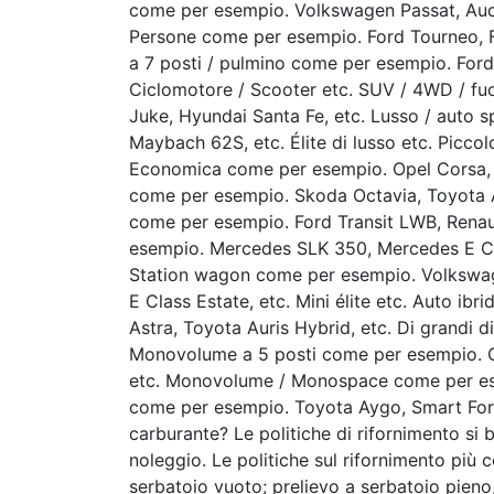
come per esempio. Volkswagen Passat, Audi
Persone come per esempio. Ford Tourneo, F
a 7 posti / pulmino come per esempio. For
Ciclomotore / Scooter etc. SUV / 4WD / fu
Juke, Hyundai Santa Fe, etc. Lusso / auto 
Maybach 62S, etc. Élite di lusso etc. Picc
Economica come per esempio. Opel Corsa, T
come per esempio. Skoda Octavia, Toyota A
come per esempio. Ford Transit LWB, Rena
esempio. Mercedes SLK 350, Mercedes E Cla
Station wagon come per esempio. Volkswag
E Class Estate, etc. Mini élite etc. Auto i
Astra, Toyota Auris Hybrid, etc. Di grandi
Monovolume a 5 posti come per esempio. Ci
etc. Monovolume / Monospace come per ese
come per esempio. Toyota Aygo, Smart Fort
carburante? Le politiche di rifornimento si 
noleggio. Le politiche sul rifornimento più 
serbatoio vuoto; prelievo a serbatoio pieno,