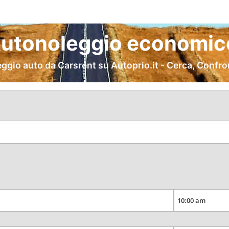
Autonoleggio economico
ggio auto da Carsrent su Autoprio.it - Cerca, Confro