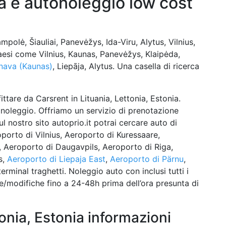
a e autonoleggio low cost
polė, Šiauliai, Panevėžys, Ida-Viru, Alytus, Vilnius,
paesi come Vilnius, Kaunas, Panevėžys, Klaipėda,
nava (Kaunas)
, Liepāja, Alytus. Una casella di ricerca
ttare da Carsrent in Lituania, Lettonia, Estonia.
a noleggio. Offriamo un servizio di prenotazione
ul nostro sito autoprio.it potrai cercare auto di
oporto di Vilnius, Aeroporto di Kuressaare,
 Aeroporto di Daugavpils, Aeroporto di Riga,
s,
Aeroporto di Liepaja East
,
Aeroporto di Pärnu
,
 terminal traghetti. Noleggio auto con inclusi tutti i
e/modifiche fino a 24-48h prima dell’ora presunta di
tonia, Estonia informazioni