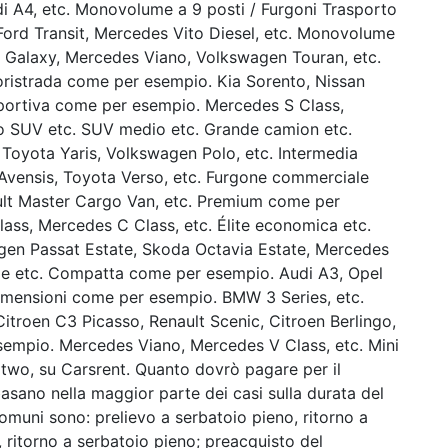
 A4, etc. Monovolume a 9 posti / Furgoni Trasporto
ord Transit, Mercedes Vito Diesel, etc. Monovolume
d Galaxy, Mercedes Viano, Volkswagen Touran, etc.
oristrada come per esempio. Kia Sorento, Nissan
sportiva come per esempio. Mercedes S Class,
olo SUV etc. SUV medio etc. Grande camion etc.
oyota Yaris, Volkswagen Polo, etc. Intermedia
vensis, Toyota Verso, etc. Furgone commerciale
ult Master Cargo Van, etc. Premium come per
ss, Mercedes C Class, etc. Élite economica etc.
en Passat Estate, Skoda Octavia Estate, Mercedes
bride etc. Compatta come per esempio. Audi A3, Opel
 dimensioni come per esempio. BMW 3 Series, etc.
troen C3 Picasso, Renault Scenic, Citroen Berlingo,
mpio. Mercedes Viano, Mercedes V Class, etc. Mini
wo, su Carsrent. Quanto dovrò pagare per il
basano nella maggior parte dei casi sulla durata del
comuni sono: prelievo a serbatoio pieno, ritorno a
 ritorno a serbatoio pieno; preacquisto del