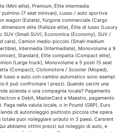
ite (Mini elite), Premium, Élite intermedia
/ pulmino (7 seat minivan), Lusso / auto sportiva
ation wagon (Estate), Furgone commerciale (Cargo
imensioni elite (Fullsize elite), Élite di lusso (Luxury
ccolo SUV (Small SUV), Economica (Economy), SUV /
rid cars), Camion medio-piccolo (Small-medium
ertible), Intermedia (Intermediate), Monovolume a 9
inivan), Standard, Elite compatta (Compact elite),
amion (Large truck), Monovolume a 5 posti (5 seat
tta (Compact), Ciclomotore / Scooter (Moped),
i lusso e auto con cambio automatico sono esempi
rio.it può confrontare i prezzi. Quando cerchi una
ande azienda o una compagnia locale? Pagamento
A electron e Debit, MasterCard e Maestro, pagamento
. Paga nella valuta locale, o in Pound (GBP), Euro
zienda di autonoleggio piuttosto piccola che opera
n totale puoi noleggiare un’auto in 3 paesi. Carsrent
 Qui abbiamo ottimi prezzi sul noleggio di auto, e