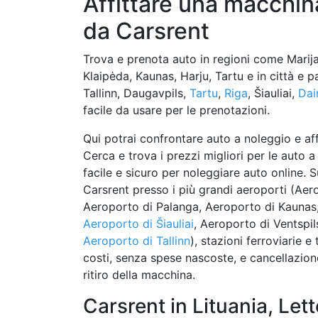
Affittare una macchin
da Carsrent
Trova e prenota auto in regioni come Marijam
Klaipėda, Kaunas, Harju, Tartu e in città e 
Tallinn, Daugavpils,
Tartu
,
Riga
, Šiauliai,
Dai
facile da usare per le prenotazioni.
Qui potrai confrontare auto a noleggio e affi
Cerca e trova i prezzi migliori per le auto 
facile e sicuro per noleggiare auto online. S
Carsrent presso i più grandi aeroporti (Aer
Aeroporto di Palanga, Aeroporto di Kaunas,
Aeroporto di Šiauliai
, Aeroporto di Ventspil
Aeroporto di Tallinn
), stazioni ferroviarie e
costi, senza spese nascoste, e cancellazion
ritiro della macchina.
Carsrent in Lituania, Let