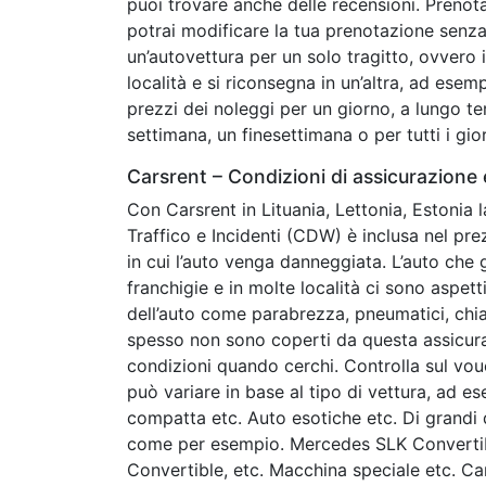
puoi trovare anche delle recensioni. Prenot
potrai modificare la tua prenotazione senza 
un’autovettura per un solo tragitto, ovvero il
località e si riconsegna in un’altra, ad esem
prezzi dei noleggi per un giorno, a lungo t
settimana, un finesettimana o per tutti i gi
Carsrent – Condizioni di assicurazione
Con Carsrent in Lituania, Lettonia, Estonia 
Traffico e Incidenti (CDW) è inclusa nel pre
in cui l’auto venga danneggiata. L’auto che 
franchigie e in molte località ci sono aspett
dell’auto come parabrezza, pneumatici, chiav
spesso non sono coperti da questa assicuraz
condizioni quando cerchi. Controlla sul vo
può variare in base al tipo di vettura, ad es
compatta etc. Auto esotiche etc. Di grandi 
come per esempio. Mercedes SLK Convertib
Convertible, etc. Macchina speciale etc. Ca