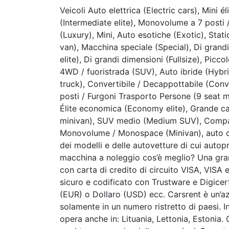
Veicoli Auto elettrica (Electric cars), Mini él
(Intermediate elite), Monovolume a 7 posti 
(Luxury), Mini, Auto esotiche (Exotic), St
van), Macchina speciale (Special), Di grandi d
elite), Di grandi dimensioni (Fullsize), Pi
4WD / fuoristrada (SUV), Auto ibride (Hyb
truck), Convertibile / Decappottabile (Conv
posti / Furgoni Trasporto Persone (9 seat m
Élite economica (Economy elite), Grande c
minivan), SUV medio (Medium SUV), Compa
Monovolume / Monospace (Minivan), auto d
dei modelli e delle autovetture di cui autop
macchina a noleggio cos’è meglio? Una gr
con carta di credito di circuito VISA, VIS
sicuro e codificato con Trustware e Digicert
(EUR) o Dollaro (USD) ecc. Carsrent è un’a
solamente in un numero ristretto di paesi. I
opera anche in: Lituania, Lettonia, Estonia.