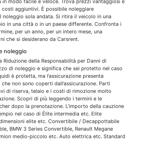
a in modo facile e veloce. Trova prezzi vantaggiosi e
costi aggiuntivi. È possibile noleggiare
 noleggio sola andata. Si ritira il veicolo in una
pio in una città o in un paese differente. Confronta i
ermine, per un anno, per un intero mese, una
orni che si desiderano da Carsrent.
 e noleggio
la Riduzione della Responsabilità per Danni di
zzo di noleggio e significa che sei protetto nel caso
guidi è protetta, ma l’assicurazione presenta
i che non sono coperti dall’assicurazione. Parti
i di riserva, telaio e i costi di rimozione molto
ione. Scopri di più leggendo i termini e le
ucher dopo la prenotazione. L’importo della cauzione
empio nel caso di Élite intermedia etc. Elite
dimensioni elite etc. Convertibile / Decappottabile
le, BMW 3 Series Convertible, Renault Megane
mion medio-piccolo etc. Auto elettrica etc. Standard