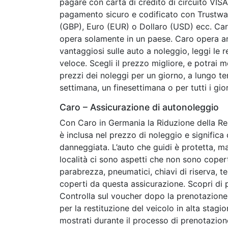
pagare con carta di credito di circuito VIS
pagamento sicuro e codificato con Trustware
(GBP), Euro (EUR) o Dollaro (USD) ecc. Car
opera solamente in un paese. Caro opera a
vantaggiosi sulle auto a noleggio, leggi le r
veloce. Scegli il prezzo migliore, e potrai m
prezzi dei noleggi per un giorno, a lungo t
settimana, un finesettimana o per tutti i gi
Caro – Assicurazione di autonoleggio
Con Caro in Germania la Riduzione della Res
è inclusa nel prezzo di noleggio e significa 
danneggiata. L’auto che guidi è protetta, ma
località ci sono aspetti che non sono copert
parabrezza, pneumatici, chiavi di riserva, t
coperti da questa assicurazione. Scopri di p
Controlla sul voucher dopo la prenotazion
per la restituzione del veicolo in alta stagio
mostrati durante il processo di prenotazio