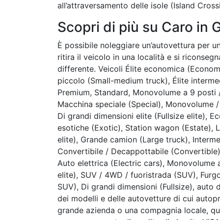
all’attraversamento delle isole (Island Cross
Scopri di più su Caro in
È possibile noleggiare un’autovettura per un
ritira il veicolo in una località e si riconse
differente. Veicoli Élite economica (Econom
piccolo (Small-medium truck), Élite interm
Premium, Standard, Monovolume a 9 posti /
Macchina speciale (Special), Monovolume / M
Di grandi dimensioni elite (Fullsize elite
esotiche (Exotic), Station wagon (Estate), Lu
elite), Grande camion (Large truck), Interm
Convertibile / Decappottabile (Convertible
Auto elettrica (Electric cars), Monovolume 
elite), SUV / 4WD / fuoristrada (SUV), Fur
SUV), Di grandi dimensioni (Fullsize), aut
dei modelli e delle autovetture di cui autop
grande azienda o una compagnia locale, qu