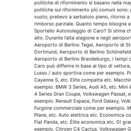
politiche di rifornimento si basano nella ma
politiche sul rifornimento più comuni sono: 
vuoto; prelievo a serbatoio pieno, ritorno 
rimborso parziale. Quanto tempo bisogna att
Sportello Autonoleggio di Caro? Si stima che
alto. Durante l’alta stagione e negli aerop
Aeroporto di Berlino Tegel, Aeroporto di S
Dortmund, Aeroporto di Berlino Schönefeld
Aeroporto di Berlino Brandeburgo, i tempi d
Caro può differire in base al tipo di vettur
Lusso / auto sportiva come per esempio. P
Cayenne S, etc. Elite compatta etc. Macchi
esempio. BMW 3 Series, Audi A5, etc. Mini
4 Series Gran Coupe, Volkswagen Passat, e
esempio. Renault Espace, Ford Galaxy, Volk
Furgone commerciale come per esempio. Me
Plane, etc. Auto elettrica etc. Economica 
Fiat Panda, etc. Élite economica etc. Di gr
esempio. Citroen C4 Cactus, Volkswagen Go