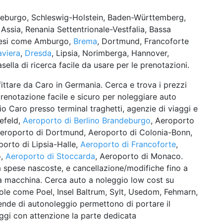
deburgo, Schleswig-Holstein, Baden-Württemberg,
 Assia, Renania Settentrionale-Vestfalia, Bassa
paesi come Amburgo,
Brema
, Dortmund, Francoforte
viera
,
Dresda
, Lipsia, Norimberga, Hannover,
sella di ricerca facile da usare per le prenotazioni.
fittare da Caro in Germania. Cerca e trova i prezzi
 prenotazione facile e sicuro per noleggiare auto
gio Caro presso terminal traghetti, agenzie di viaggi e
efeld,
Aeroporto di Berlino Brandeburgo
, Aeroporto
Aeroporto di Dortmund, Aeroporto di Colonia-Bonn,
orto di Lipsia-Halle,
Aeroporto di Francoforte
,
o,
Aeroporto di Stoccarda
, Aeroporto di Monaco.
za spese nascoste, e cancellazione/modifiche fino a
lla macchina. Cerca auto a noleggio low cost su
isole come Poel, Insel Baltrum, Sylt, Usedom, Fehmarn,
nde di autonoleggio permettono di portare il
eggi con attenzione la parte dedicata