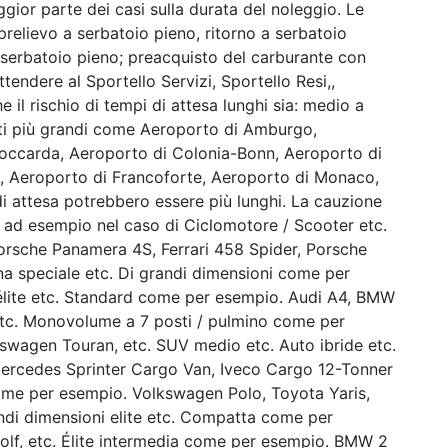
ggior parte dei casi sulla durata del noleggio. Le
prelievo a serbatoio pieno, ritorno a serbatoio
a serbatoio pieno; preacquisto del carburante con
endere al Sportello Servizi, Sportello Resi,,
 il rischio di tempi di attesa lunghi sia: medio a
orti più grandi come Aeroporto di Amburgo,
toccarda, Aeroporto di Colonia-Bonn, Aeroporto di
, Aeroporto di Francoforte, Aeroporto di Monaco,
i attesa potrebbero essere più lunghi. La cauzione
a, ad esempio nel caso di Ciclomotore / Scooter etc.
orsche Panamera 4S, Ferrari 458 Spider, Porsche
na speciale etc. Di grandi dimensioni come per
 élite etc. Standard come per esempio. Audi A4, BMW
tc. Monovolume a 7 posti / pulmino come per
swagen Touran, etc. SUV medio etc. Auto ibride etc.
rcedes Sprinter Cargo Van, Iveco Cargo 12-Tonner
come per esempio. Volkswagen Polo, Toyota Yaris,
andi dimensioni elite etc. Compatta come per
lf, etc. Élite intermedia come per esempio. BMW 2