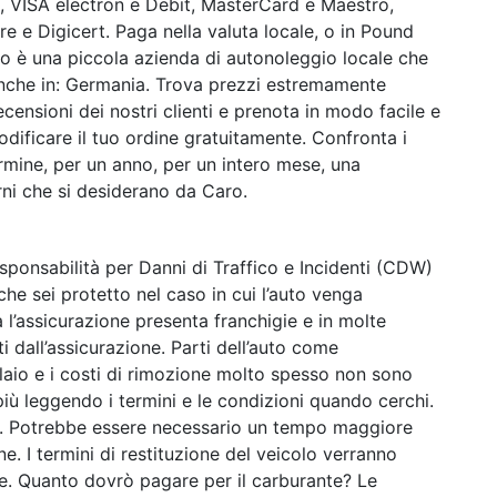
A, VISA electron e Debit, MasterCard e Maestro,
 e Digicert. Paga nella valuta locale, o in Pound
o è una piccola azienda di autonoleggio locale che
nche in: Germania. Trova prezzi estremamente
ecensioni dei nostri clienti e prenota in modo facile e
odificare il tuo ordine gratuitamente. Confronta i
ermine, per un anno, per un intero mese, una
orni che si desiderano da Caro.
ponsabilità per Danni di Traffico e Incidenti (CDW)
che sei protetto nel caso in cui l’auto venga
 l’assicurazione presenta franchigie e in molte
i dall’assicurazione. Parti dell’auto come
elaio e i costi di rimozione molto spesso non sono
iù leggendo i termini e le condizioni quando cerchi.
e. Potrebbe essere necessario un tempo maggiore
ne. I termini di restituzione del veicolo verranno
ne. Quanto dovrò pagare per il carburante? Le