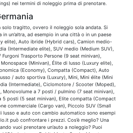
ings) nei termini di noleggio prima di prenotare.
 Germania
 solo tragitto, ovvero il noleggio sola andata. Si
gna in un’altra, ad esempio in una città o in un paese
y elite), Auto ibride (Hybrid cars), Camion medio-
edia (Intermediate elite), SUV medio (Medium SUV),
 Furgoni Trasporto Persone (9 seat minivan),
onospace (Minivan), Élite di lusso (Luxury elite),
), Economica (Economy), Compatta (Compact), Auto
sso / auto sportiva (Luxury), Mini, Mini élite (Mini
edia (Intermediate), Ciclomotore / Scooter (Moped),
), Monovolume a 7 posti / pulmino (7 seat minivan),
a 5 posti (5 seat minivan), Elite compatta (Compact
gone commerciale (Cargo van), Piccolo SUV (Small
o di lusso e auto con cambio automatico sono esempi
rio.it può confrontare i prezzi. Cos’è meglio? Una
ando vuoi prenotare un’auto a noleggio? Puoi