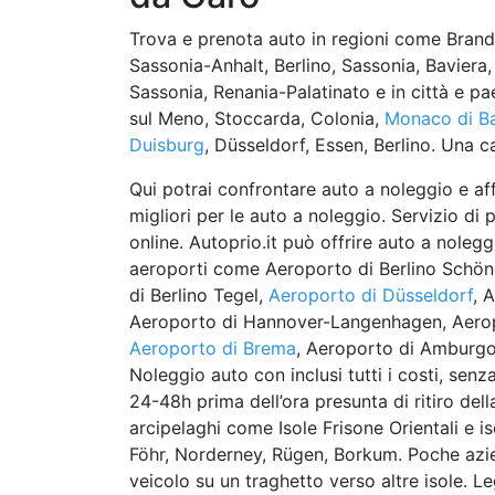
Trova e prenota auto in regioni come Bran
Sassonia-Anhalt, Berlino, Sassonia, Baviera,
Sassonia, Renania-Palatinato e in città e 
sul Meno, Stoccarda, Colonia,
Monaco di Ba
Duisburg
, Düsseldorf, Essen, Berlino. Una ca
Qui potrai confrontare auto a noleggio e af
migliori per le auto a noleggio. Servizio di
online. Autoprio.it può offrire auto a noleg
aeroporti come Aeroporto di Berlino Schön
di Berlino Tegel,
Aeroporto di Düsseldorf
, 
Aeroporto di Hannover-Langenhagen, Aerop
Aeroporto di Brema
, Aeroporto di Amburg
Noleggio auto con inclusi tutti i costi, sen
24-48h prima dell’ora presunta di ritiro de
arcipelaghi come Isole Frisone Orientali e 
Föhr, Norderney, Rügen, Borkum. Poche azie
veicolo su un traghetto verso altre isole. L