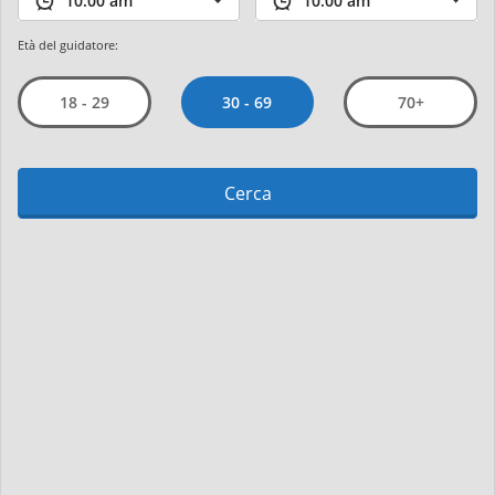
Età del guidatore:
30 - 69
18 - 29
70+
Cerca