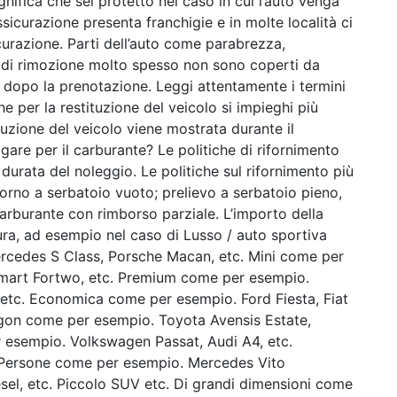
nifica che sei protetto nel caso in cui l’auto venga
ssicurazione presenta franchigie e in molte località ci
curazione. Parti dell’auto come parabrezza,
sti di rimozione molto spesso non sono coperti da
 dopo la prenotazione. Leggi attentamente i termini
e per la restituzione del veicolo si impieghi più
tuzione del veicolo viene mostrata durante il
re per il carburante? Le politiche di rifornimento
 durata del noleggio. Le politiche sul rifornimento più
torno a serbatoio vuoto; prelievo a serbatoio pieno,
carburante con rimborso parziale. L’importo della
tura, ad esempio nel caso di Lusso / auto sportiva
edes S Class, Porsche Macan, etc. Mini come per
mart Fortwo, etc. Premium come per esempio.
etc. Economica come per esempio. Ford Fiesta, Fiat
wagon come per esempio. Toyota Avensis Estate,
r esempio. Volkswagen Passat, Audi A4, etc.
 Persone come per esempio. Mercedes Vito
sel, etc. Piccolo SUV etc. Di grandi dimensioni come