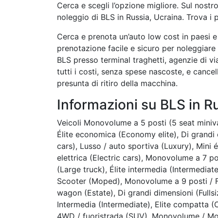
Cerca e scegli l’opzione migliore. Sul nostro
noleggio di BLS in Russia, Ucraina. Trova i p
Cerca e prenota un’auto low cost in paesi e 
prenotazione facile e sicuro per noleggiare 
BLS presso terminal traghetti, agenzie di v
tutti i costi, senza spese nascoste, e cance
presunta di ritiro della macchina.
Informazioni su BLS in R
Veicoli Monovolume a 5 posti (5 seat mini
Élite economica (Economy elite), Di grandi di
cars), Lusso / auto sportiva (Luxury), Mini é
elettrica (Electric cars), Monovolume a 7 p
(Large truck), Élite intermedia (Intermediat
Scooter (Moped), Monovolume a 9 posti / Fu
wagon (Estate), Di grandi dimensioni (Fullsi
Intermedia (Intermediate), Elite compatta (C
4WD / fuoristrada (SUV), Monovolume / M