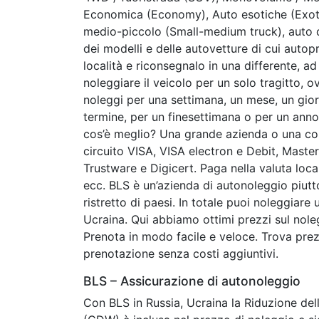
Economica (Economy), Auto esotiche (Exo
medio-piccolo (Small-medium truck), auto 
dei modelli e delle autovetture di cui autopri
località e riconsegnalo in una differente, ad
noleggiare il veicolo per un solo tragitto, o
noleggi per una settimana, un mese, un giorn
termine, per un finesettimana o per un an
cos’è meglio? Una grande azienda o una co
circuito VISA, VISA electron e Debit, Mast
Trustware e Digicert. Paga nella valuta loc
ecc. BLS è un’azienda di autonoleggio piut
ristretto di paesi. In totale puoi noleggiare
Ucraina. Qui abbiamo ottimi prezzi sul noleg
Prenota in modo facile e veloce. Trova prez
prenotazione senza costi aggiuntivi.
BLS – Assicurazione di autonoleggio
Con BLS in Russia, Ucraina la Riduzione dell