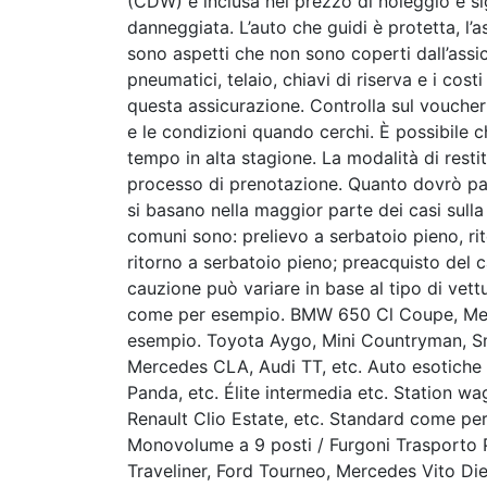
(CDW) è inclusa nel prezzo di noleggio e sig
danneggiata. L’auto che guidi è protetta, l’a
sono aspetti che non sono coperti dall’assi
pneumatici, telaio, chiavi di riserva e i co
questa assicurazione. Controlla sul voucher
e le condizioni quando cerchi. È possibile ch
tempo in alta stagione. La modalità di resti
processo di prenotazione. Quanto dovrò paga
si basano nella maggior parte dei casi sulla
comuni sono: prelievo a serbatoio pieno, ri
ritorno a serbatoio pieno; preacquisto del 
cauzione può variare in base al tipo di vet
come per esempio. BMW 650 Cl Coupe, Merc
esempio. Toyota Aygo, Mini Countryman, S
Mercedes CLA, Audi TT, etc. Auto esotiche 
Panda, etc. Élite intermedia etc. Station 
Renault Clio Estate, etc. Standard come pe
Monovolume a 9 posti / Furgoni Trasporto
Traveliner, Ford Tourneo, Mercedes Vito Die