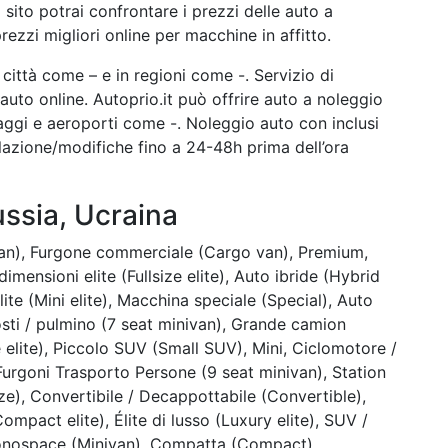
 sito potrai confrontare i prezzi delle auto a
rezzi migliori online per macchine in affitto.
città come – e in regioni come -. Servizio di
auto online. Autoprio.it può offrire auto a noleggio
iaggi e aeroporti come -. Noleggio auto con inclusi
llazione/modifiche fino a 24-48h prima dell’ora
ussia, Ucraina
van), Furgone commerciale (Cargo van), Premium,
mensioni elite (Fullsize elite), Auto ibride (Hybrid
lite (Mini elite), Macchina speciale (Special), Auto
osti / pulmino (7 seat minivan), Grande camion
e elite), Piccolo SUV (Small SUV), Mini, Ciclomotore /
rgoni Trasporto Persone (9 seat minivan), Station
ze), Convertibile / Decappottabile (Convertible),
ompact elite), Élite di lusso (Luxury elite), SUV /
onospace (Minivan), Compatta (Compact),