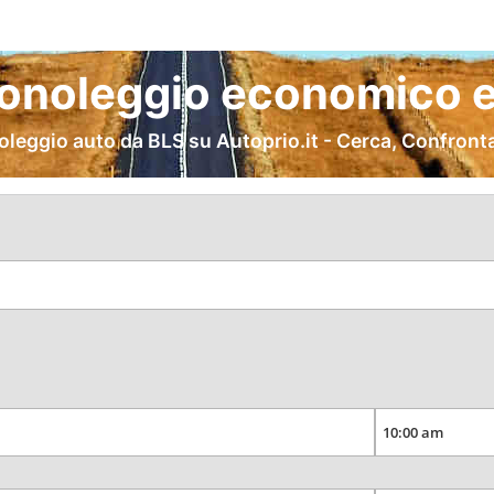
onoleggio economico e
leggio auto da BLS su Autoprio.it - Cerca, Confront