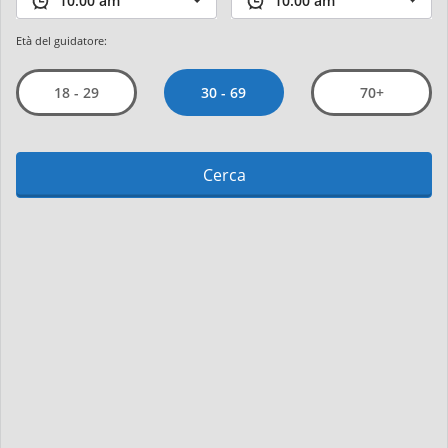
Età del guidatore:
30 - 69
18 - 29
70+
Cerca