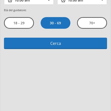
Età del guidatore:
30 - 69
18 - 29
70+
Cerca