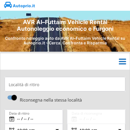
Autoprio.it
AVR Al–Futtaim Vehicle Rental
Autonoleggio economico e Furgoni
Confronto noleggio auto da AVR Al–Futtaim Vehicle Rental su
Autoprio.it - Cerca, Confronta e Risparmia
Località di ritiro
Riconsegna nella stessa località
Data di ritiro
Data di riconsegna