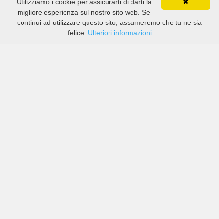
Utilizziamo i cookie per assicurarti di darti la
✖
migliore esperienza sul nostro sito web. Se
continui ad utilizzare questo sito, assumeremo che tu ne sia
felice.
Ulteriori informazioni
Prezzi di compagnie sia grandi che piccole