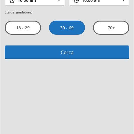
Età del guidatore:
30 - 69
18 - 29
70+
Cerca