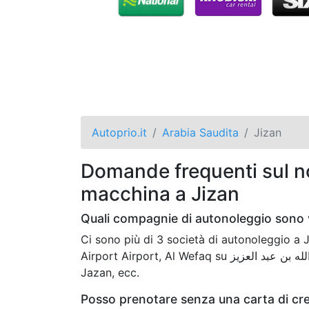
Autoprio.it
Arabia Saudita
Jizan
Domande frequenti sul no
macchina a Jizan
Quali compagnie di autonoleggio sono v
Ci sono più di 3 società di autonoleggio 
Airport Airport, Al Wefaq su مطار الملك عبدالله بن عبد العزيز Jazan, Al Wefaq su Airport Road
Jazan, ecc.
Posso prenotare senza una carta di cre