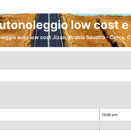
utonoleggio low cost e
leggio auto low cost Jizan, Arabia Saudita - Cerca, 