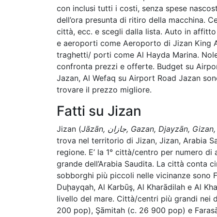
con inclusi tutti i costi, senza spese nasco
dell’ora presunta di ritiro della macchina. Ce
città, ecc. e scegli dalla lista. Auto in affit
e aeroporti come Aeroporto di Jizan King A
traghetti/ porti come Al Hayda Marina. No
confronta prezzi e offerte. Budget su Airport Airport, Al Wefaq 
Jazan, Al Wefaq su Airport Road Jazan son
trovare il prezzo migliore.
Fatti su Jizan
Jizan (
Jāzān, جازان, Gazan, Djayzān
trova nel territorio di Jizan, Jizan, Arabia S
regione. E’ la 1° città/centro per numero di a
grande dell’Arabia Saudita. La città conta ci
sobborghi più piccoli nelle vicinanze sono 
Duḩayqah, Al Karbūş, Al Kharādilah e Al Khaş
livello del mare. Città/centri più grandi nei
200 pop), Şāmitah (c. 26 900 pop) e Farasā