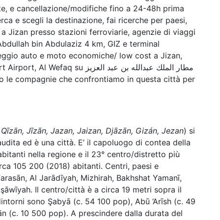
ste, e cancellazione/modifiche fino a 24-48h prima
rca e scegli la destinazione, fai ricerche per paesi,
to a Jizan presso stazioni ferroviarie, agenzie di viaggi
bdullah bin Abdulaziz 4 km, GIZ e terminal
leggio auto e moto economiche/ low cost a Jizan,
su مطار الملك عبدالله بن عبد العزيز
o le compagnie che confrontiamo in questa città per
, Gizan, Qīzān, Jīzān, Jazan, Jaizan, Djāzān, Gizán, Jezan
) si
audita ed è una città. E’ il capoluogo di contea della
bitanti nella regione e il 23° centro/distretto più
rca 105 200 (2018) abitanti. Centri, paesi e
Farasān, Al Jarādīyah, Mizhirah, Bakhshat Yamanī,
āwīyah. Il centro/città è a circa 19 metri sopra il
 dintorni sono Şabyā (c. 54 100 pop), Abū ‘Arīsh (c. 49
n (c. 10 500 pop). A prescindere dalla durata del