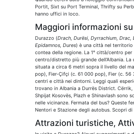
Portit, Sixt su Port Terminal, Thrifty su Perb
hanno uffici in loco.
Maggiori informazioni s
Durazzo (
Drach, Durësi, Dyrrachium, Drac, D
Epidamnos, Dures
) è una città nel territori
contea della regione. La 1° città/centro per 
centro/distretto più grande dell’Albania. La 
situata a circa 6 metri sopra il livello del 
pop), Fier-Çifçi (c. 61 000 pop), Fier (c. 5
centri e città nei dintorni. Leggi quali esper
trovano in Albania a Durrës District. Cërrik
Shpijat Kosovës, Plazh e Shinavlash sono so
nelle vicinanze. Fermata del bus? Queste fer
Nentori e Stazione degli autobus. Scopri di 
Attrazioni turistiche, Atti
In visita a Durazzo? Alcuni suggerimenti e dri