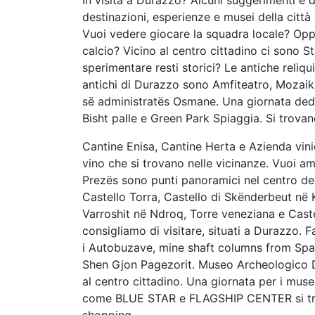
destinazioni, esperienze e musei della città 
Vuoi vedere giocare la squadra locale? Opp
calcio? Vicino al centro cittadino ci sono 
sperimentare resti storici? Le antiche reliquie
antichi di Durazzo sono Amfiteatro, Mozaik
së administratës Osmane. Una giornata dedica
Bisht palle e Green Park Spiaggia. Si trovano 
Cantine Enisa, Cantine Herta e Azienda vin
vino che si trovano nelle vicinanze. Vuoi am
Prezës sono punti panoramici nel centro del
Castello Torra, Castello di Skënderbeut në K
Varroshit në Ndroq, Torre veneziana e Castel
consigliamo di visitare, situati a Durazzo. Fa
i Autobuzave, mine shaft columns from Spaç
Shen Gjon Pagezorit. Museo Archeologico Du
al centro cittadino. Una giornata per i muse
come BLUE STAR e FLAGSHIP CENTER si trova
shopping.