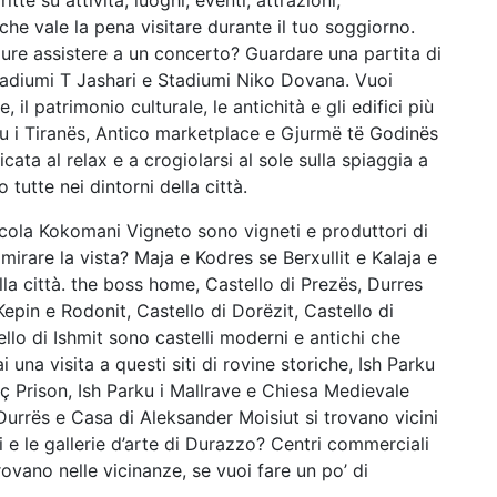
che vale la pena visitare durante il tuo soggiorno.
ure assistere a un concerto? Guardare una partita di
Stadiumi T Jashari e Stadiumi Niko Dovana. Vuoi
, il patrimonio culturale, le antichità e gli edifici più
u i Tiranës, Antico marketplace e Gjurmë të Godinës
ta al relax e a crogiolarsi al sole sulla spiaggia a
tutte nei dintorni della città.
icola Kokomani Vigneto sono vigneti e produttori di
mirare la vista? Maja e Kodres se Berxullit e Kalaja e
la città. the boss home, Castello di Prezës, Durres
epin e Rodonit, Castello di Dorëzit, Castello di
lo di Ishmit sono castelli moderni e antichi che
i una visita a questi siti di rovine storiche, Ish Parku
 Prison, Ish Parku i Mallrave e Chiesa Medievale
rrës e Casa di Aleksander Moisiut si trovano vicini
i e le gallerie d’arte di Durazzo? Centri commerciali
no nelle vicinanze, se vuoi fare un po’ di