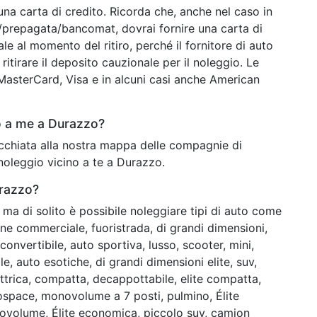
una carta di credito. Ricorda che, anche nel caso in
o/prepagata/bancomat, dovrai fornire una carta di
ale al momento del ritiro, perché il fornitore di auto
ritirare il deposito cauzionale per il noleggio. Le
o MasterCard, Visa e in alcuni casi anche American
o a me a Durazzo?
occhiata alla nostra mappa delle compagnie di
noleggio vicino a te a Durazzo.
urazzo?
ma di solito è possibile noleggiare tipi di auto come
e commerciale, fuoristrada, di grandi dimensioni,
onvertibile, auto sportiva, lusso, scooter, mini,
, auto esotiche, di grandi dimensioni elite, suv,
trica, compatta, decappottabile, elite compatta,
ospace, monovolume a 7 posti, pulmino, Élite
novolume, Élite economica, piccolo suv, camion