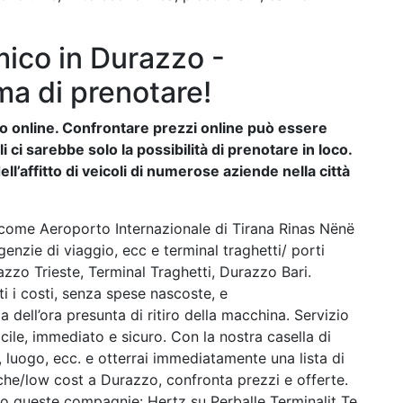
ico in Durazzo -
ma di prenotare!
auto online. Confrontare prezzi online può essere
ci sarebbe solo la possibilità di prenotare in loco.
ll’affitto di veicoli di numerose aziende nella città
come Aeroporto Internazionale di Tirana Rinas Nënë
enzie di viaggio, ecc e terminal traghetti/ porti
zo Trieste, Terminal Traghetti, Durazzo Bari.
ti i costi, senza spese nascoste, e
dell’ora presunta di ritiro della macchina. Servizio
cile, immediato e sicuro. Con la nostra casella di
tà, luogo, ecc. e otterrai immediatamente una lista di
he/low cost a Durazzo, confronta prezzi e offerte.
o queste compagnie: Hertz su Perballe Terminalit Te