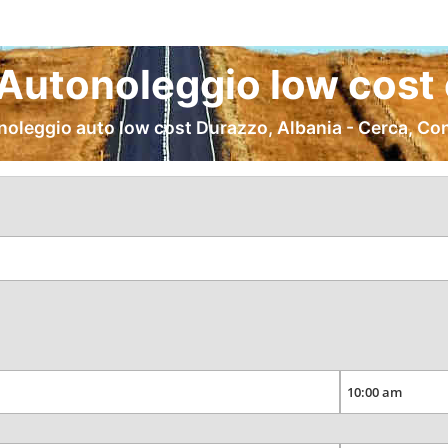
Autonoleggio low cost 
noleggio auto low cost Durazzo, Albania - Cerca, Co