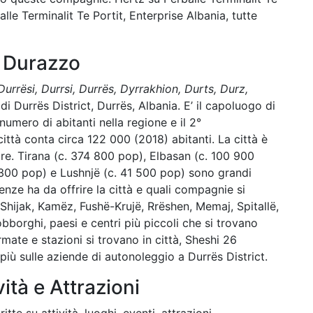
alle Terminalit Te Portit, Enterprise Albania, tutte
u Durazzo
urrësi, Durrsi, Durrës, Dyrrakhion, Durts, Durz,
o di Durrës District, Durrës, Albania. E’ il capoluogo di
numero di abitanti nella regione e il 2°
città conta circa 122 000 (2018) abitanti. La città è
mare. Tirana (c. 374 800 pop), Elbasan (c. 100 900
6 300 pop) e Lushnjë (c. 41 500 pop) sono grandi
ienze ha da offrire la città e quali compagnie si
, Shijak, Kamëz, Fushë-Krujë, Rrëshen, Memaj, Spitallë,
bborghi, paesi e centri più piccoli che si trovano
mate e stazioni si trovano in città, Sheshi 26
più sulle aziende di autonoleggio a Durrës District.
vità e Attrazioni
tte su attività, luoghi, eventi, attrazioni,